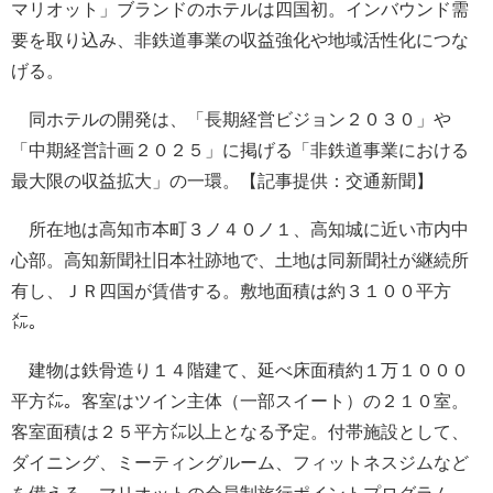
マリオット」ブランドのホテルは四国初。インバウンド需
要を取り込み、非鉄道事業の収益強化や地域活性化につな
げる。
同ホテルの開発は、「長期経営ビジョン２０３０」や
「中期経営計画２０２５」に掲げる「非鉄道事業における
最大限の収益拡大」の一環。【記事提供：交通新聞】
所在地は高知市本町３ノ４０ノ１、高知城に近い市内中
心部。高知新聞社旧本社跡地で、土地は同新聞社が継続所
有し、ＪＲ四国が賃借する。敷地面積は約３１００平方
㍍。
建物は鉄骨造り１４階建て、延べ床面積約１万１０００
平方㍍。客室はツイン主体（一部スイート）の２１０室。
客室面積は２５平方㍍以上となる予定。付帯施設として、
ダイニング、ミーティングルーム、フィットネスジムなど