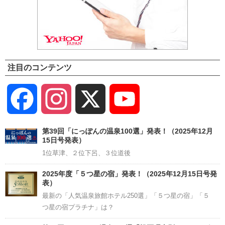
注目のコンテンツ
Facebook
Instagram
X
YouTube
Channel
第39回「にっぽんの温泉100選」発表！（2025年12月
15日号発表）
1位草津、２位下呂、３位道後
2025年度「５つ星の宿」発表！（2025年12月15日号発
表）
最新の「人気温泉旅館ホテル250選」「５つ星の宿」「５
つ星の宿プラチナ」は？