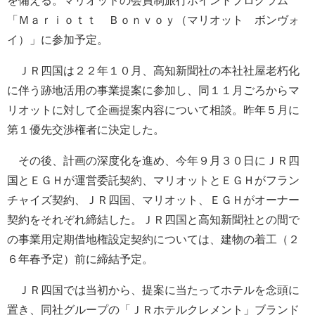
を備える。マリオットの会員制旅行ポイントプログラム
「Ｍａｒｉｏｔｔ Ｂｏｎｖｏｙ（マリオット ボンヴォ
イ）」に参加予定。
ＪＲ四国は２２年１０月、高知新聞社の本社社屋老朽化
に伴う跡地活用の事業提案に参加し、同１１月ごろからマ
リオットに対して企画提案内容について相談。昨年５月に
第１優先交渉権者に決定した。
その後、計画の深度化を進め、今年９月３０日にＪＲ四
国とＥＧＨが運営委託契約、マリオットとＥＧＨがフラン
チャイズ契約、ＪＲ四国、マリオット、ＥＧＨがオーナー
契約をそれぞれ締結した。ＪＲ四国と高知新聞社との間で
の事業用定期借地権設定契約については、建物の着工（２
６年春予定）前に締結予定。
ＪＲ四国では当初から、提案に当たってホテルを念頭に
置き、同社グループの「ＪＲホテルクレメント」ブランド