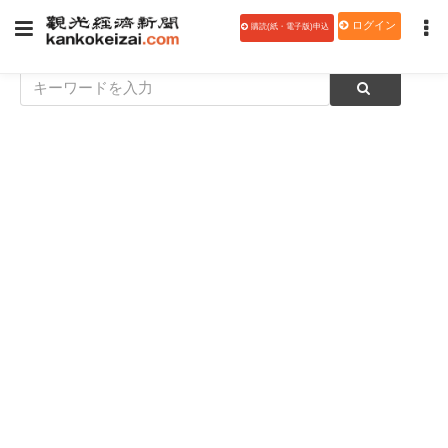
ログイン
購読(紙・電子版)申込