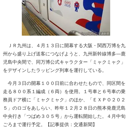
ＪＲ九州は、４月１３日に開幕する大阪・関西万博を九
州から盛り上げ送客につなげようと、九州新幹線博多―鹿
児島中央間で、同万博公式キャラクター「ミャクミャク」
をデザインしたラッピング列車を運行している。
今月３日の開幕１００日前に合わせたもので、同区間を
走る８００系１編成（６両）を使用。１号車と６号車の乗
務員ドア横に「ミャクミャク」のほか、「ＥＸＰＯ２０２
５」のロゴをあしらい、昨年１２月２８日の熊本発鹿児島
中央行き「つばめ３０５号」から運転開始した。４月中旬
ごろまで運行予定。【記事提供：交通新聞】