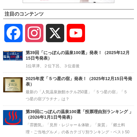
注目のコンテンツ
Facebook
Instagram
X
YouTube
Channel
第39回「にっぽんの温泉100選」発表！（2025年12月
15日号発表）
1位草津、２位下呂、３位道後
2025年度「５つ星の宿」発表！（2025年12月15日号発
表）
最新の「人気温泉旅館ホテル250選」「５つ星の宿」「５
つ星の宿プラチナ」は？
第39回にっぽんの温泉100選「投票理由別ランキング 」
（2026年1月1日号発表）
「雰囲気」「見所・レジャー＆体験」「泉質」「郷土料
理・ご当地グルメ」の各カテゴリ別ランキング・ベスト50