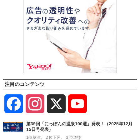
注目のコンテンツ
Facebook
Instagram
X
YouTube
Channel
第39回「にっぽんの温泉100選」発表！（2025年12月
15日号発表）
1位草津、２位下呂、３位道後