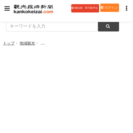
ログイン
購読(紙・電子版)申込
トップ
地域観光
ＪＡＦ静岡支部、「自治体及び会員優待施設連絡会」