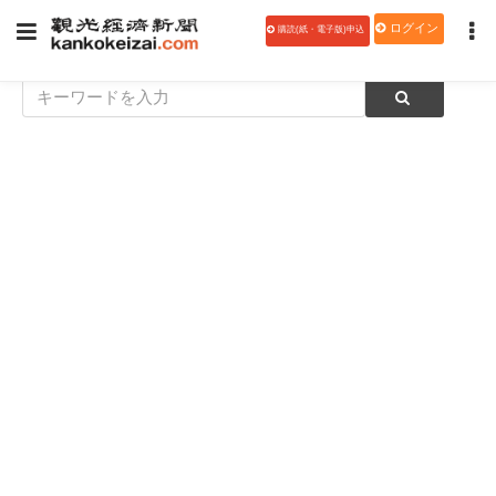
ログイン
購読(紙・電子版)申込