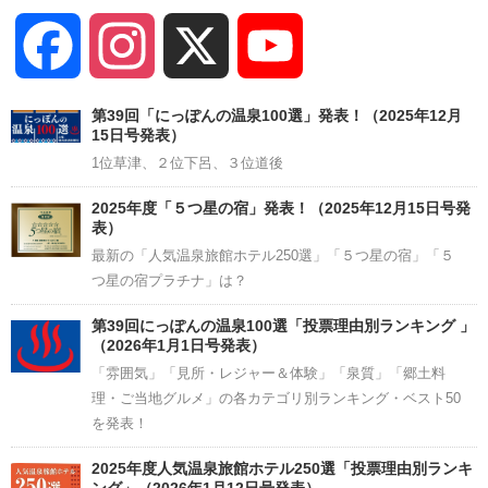
Facebook
Instagram
X
YouTube
Channel
第39回「にっぽんの温泉100選」発表！（2025年12月
15日号発表）
1位草津、２位下呂、３位道後
2025年度「５つ星の宿」発表！（2025年12月15日号発
表）
最新の「人気温泉旅館ホテル250選」「５つ星の宿」「５
つ星の宿プラチナ」は？
第39回にっぽんの温泉100選「投票理由別ランキング 」
（2026年1月1日号発表）
「雰囲気」「見所・レジャー＆体験」「泉質」「郷土料
理・ご当地グルメ」の各カテゴリ別ランキング・ベスト50
を発表！
2025年度人気温泉旅館ホテル250選「投票理由別ランキ
ング」（2026年1月12日号発表）