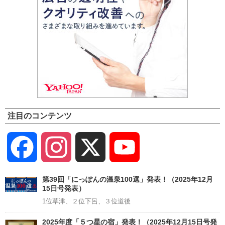
注目のコンテンツ
Facebook
Instagram
X
YouTube
Channel
第39回「にっぽんの温泉100選」発表！（2025年12月
15日号発表）
1位草津、２位下呂、３位道後
2025年度「５つ星の宿」発表！（2025年12月15日号発