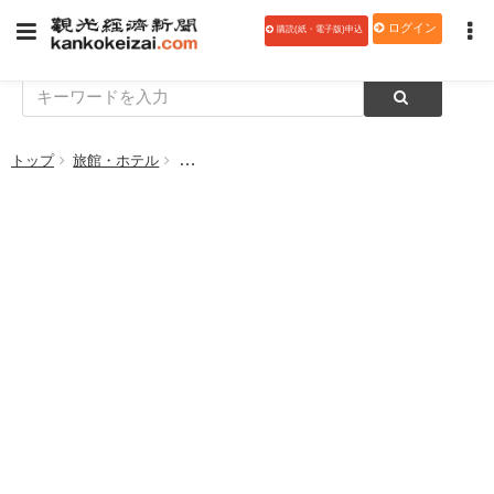
ログイン
購読(紙・電子版)申込
トップ
旅館・ホテル
龍宮城スパホテル三日月、棋聖戦五番勝負 第一