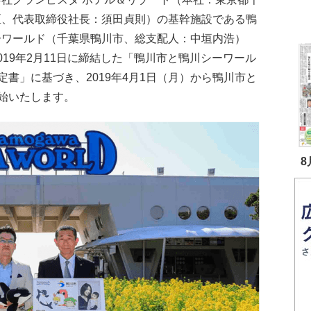
区、代表取締役社長：須田貞則）の基幹施設である鴨
ーワールド（千葉県鴨川市、総支配人：中垣内浩）
019年2月11日に締結した「鴨川市と鴨川シーワール
書」に基づき、2019年4月1日（月）から鴨川市と
始いたします。
8