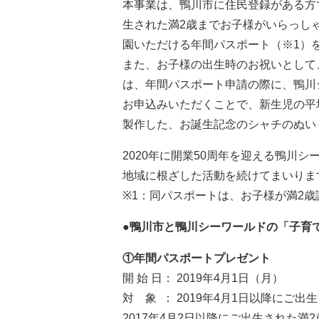
本事業は、鴨川市に住民登録がある方で、
生された満2歳までお子様がいらっし
園いただける年間パスポート（※1）
また、お子様の出生時のお祝いとして、
は、年間パスポート申請の際に、鴨川
お申込みいただくことで、新生児の平均
製作した、お誕生記念のシャチのぬい
2020年に開業50周年を迎える鴨川
地域に根ざした活動を続けてまいりま
※1：同パスポートは、お子様が満2
●鴨川市と鴨川シーワールドの「子育
①年間パスポートプレゼント
開 始 日： 2019年4月1日（月）
対 象 ： 2019年4月1日以降にご
2017年4月2日以降にご出生された