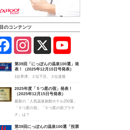
目のコンテンツ
Facebook
Instagram
X
YouTube
Channel
第39回「にっぽんの温泉100選」発
表！（2025年12月15日号発表）
1位草津、２位下呂、３位道後
2025年度「５つ星の宿」発表！
（2025年12月15日号発表）
最新の「人気温泉旅館ホテル250選」
「５つ星の宿」「５つ星の宿プラチ
ナ」は？
第39回にっぽんの温泉100選「投票