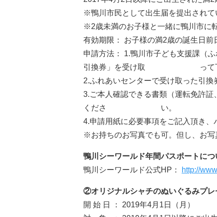
※鴨川市民として出生届を提出されて
※2歳未満のお子様と一緒に鴨川市に
有効期限： お子様の満2歳の誕生日前
申請方法： 1.鴨川市子ども支援課（
引換券」を受け取 って下
2.ふれあいセンターで受け取った引
3.ご本人確認できる書類（運転免許
くださ い。
4.申請用紙に必要事項をご記入頂き
※お持ちのお写真でも可。但し、お写
鴨川シーワールド年間パスポートにつ
鴨川シーワールド公式HP：
http://ww
②オリジナルシャチのぬいぐるみプレ
開 始 日 ： 2019年4月1日（月）