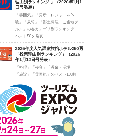
理由別ランキング 」（2026年1月1
日号発表）
「雰囲気」「見所・レジャー＆体
験」「泉質」「郷土料理・ご当地グ
ルメ」の各カテゴリ別ランキング・
ベスト50を発表！
2025年度人気温泉旅館ホテル250選
「投票理由別ランキング」（2026
年1月12日号発表）
「料理」「接客」「温泉・浴場」
「施設」「雰囲気」のベスト100軒