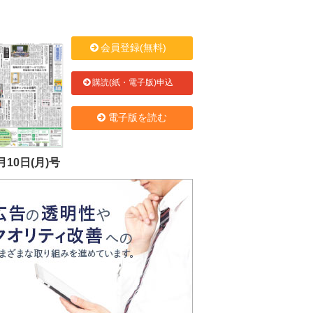
会員登録(無料)
購読(紙・電子版)申込
電子版を読む
月10日(月)号