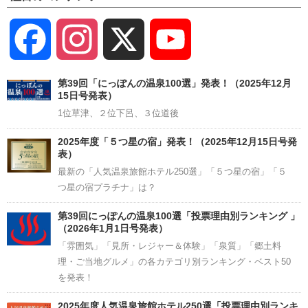
Facebook
Instagram
X
YouTube
Channel
第39回「にっぽんの温泉100選」発表！（2025年12月
15日号発表）
1位草津、２位下呂、３位道後
2025年度「５つ星の宿」発表！（2025年12月15日号発
表）
最新の「人気温泉旅館ホテル250選」「５つ星の宿」「５
つ星の宿プラチナ」は？
第39回にっぽんの温泉100選「投票理由別ランキング 」
（2026年1月1日号発表）
「雰囲気」「見所・レジャー＆体験」「泉質」「郷土料
理・ご当地グルメ」の各カテゴリ別ランキング・ベスト50
を発表！
2025年度人気温泉旅館ホテル250選「投票理由別ランキ