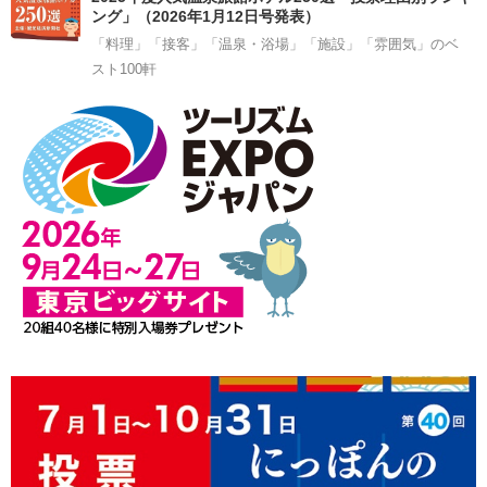
ング」（2026年1月12日号発表）
「料理」「接客」「温泉・浴場」「施設」「雰囲気」のベ
スト100軒