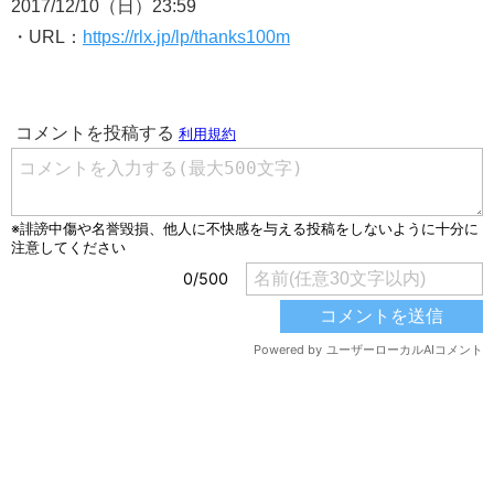
2017/12/10（日）23:59
・URL：
https://rlx.jp/lp/thanks100m