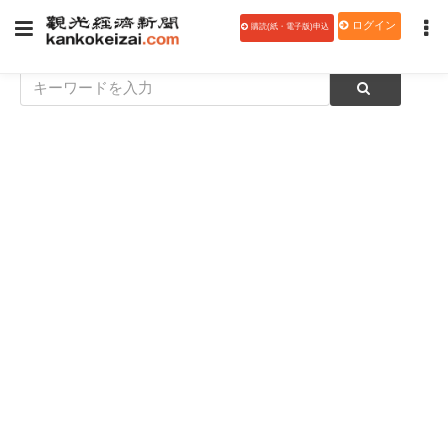
ログイン
購読(紙・電子版)申込