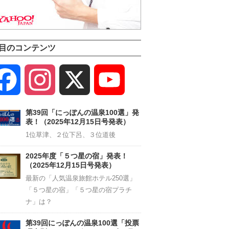
目のコンテンツ
Facebook
Instagram
X
YouTube
Channel
第39回「にっぽんの温泉100選」発
表！（2025年12月15日号発表）
1位草津、２位下呂、３位道後
2025年度「５つ星の宿」発表！
（2025年12月15日号発表）
最新の「人気温泉旅館ホテル250選」
「５つ星の宿」「５つ星の宿プラチ
ナ」は？
第39回にっぽんの温泉100選「投票