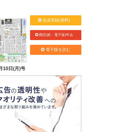
会員登録(無料)
購読(紙・電子版)申込
電子版を読む
月10日(月)号