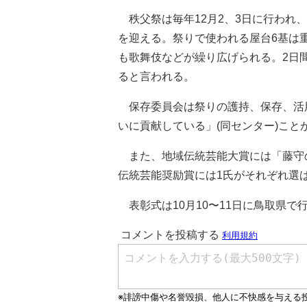
秩父祭は毎年12月2、3日に行われ
を迎える。祭りで使われる屋台6基は
も歌舞伎などが繰り広げられる。2日間
ると言われる。
保存委員会は祭りの護持、保存、活
いに貢献している」(同センター)こと
また、地域伝統芸能大賞には「藤守の
伝統芸能奨励賞には1氏がそれぞれ選
表彰式は10月10〜11日に鳥取県で