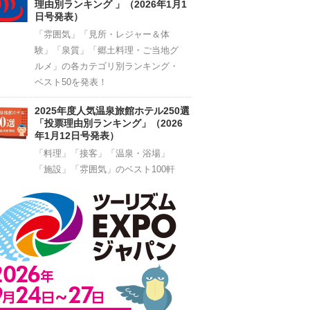
理由別ランキング 」（2026年1月1
日号発表）
「雰囲気」「見所・レジャー＆体
験」「泉質」「郷土料理・ご当地グ
ルメ」の各カテゴリ別ランキング・
ベスト50を発表！
2025年度人気温泉旅館ホテル250選
「投票理由別ランキング」（2026
年1月12日号発表）
「料理」「接客」「温泉・浴場」
「施設」「雰囲気」のベスト100軒