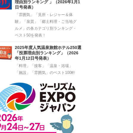
理由別ランキング 」（2026年1月1
日号発表）
「雰囲気」「見所・レジャー＆体
験」「泉質」「郷土料理・ご当地グ
ルメ」の各カテゴリ別ランキング・
ベスト50を発表！
2025年度人気温泉旅館ホテル250選
「投票理由別ランキング」（2026
年1月12日号発表）
「料理」「接客」「温泉・浴場」
「施設」「雰囲気」のベスト100軒