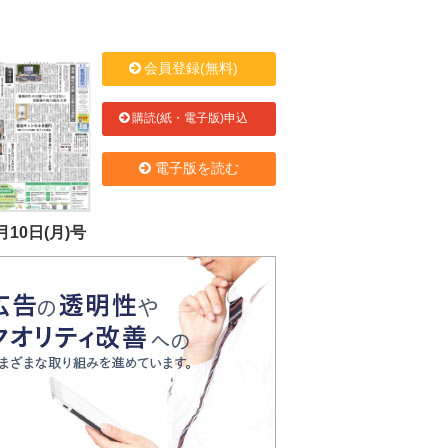
会員登録(無料)
購読(紙・電子版)申込
電子版を読む
月10日(月)号