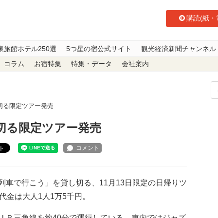
購読(紙・
泉旅館ホテル250選
5つ星の宿公式サイト
観光経済新聞チャンネル
コラム
お宿特集
特集・データ
会社案内
切る限定ツアー発売
切る限定ツアー発売
ト
車で行こう」を貸し切る、11月13日限定の日帰りツ
代金は大人1人1万5千円。
Ｒ三角線を約40分で運行している。車内ではジャズ