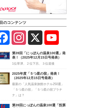
目のコンテンツ
Facebook
Instagram
X
YouTube
Channel
第39回「にっぽんの温泉100選」発
表！（2025年12月15日号発表）
1位草津、２位下呂、３位道後
2025年度「５つ星の宿」発表！
（2025年12月15日号発表）
最新の「人気温泉旅館ホテル250選」
「５つ星の宿」「５つ星の宿プラチ
ナ」は？
第39回にっぽんの温泉100選「投票