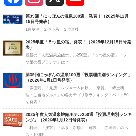
Channel
第39回「にっぽんの温泉100選」発表！（2025年12月
15日号発表）
1位草津、２位下呂、３位道後
2025年度「５つ星の宿」発表！（2025年12月15日号発
表）
最新の「人気温泉旅館ホテル250選」「５つ星の宿」「５
つ星の宿プラチナ」は？
第39回にっぽんの温泉100選「投票理由別ランキング 」
（2026年1月1日号発表）
「雰囲気」「見所・レジャー＆体験」「泉質」「郷土料
理・ご当地グルメ」の各カテゴリ別ランキング・ベスト50
を発表！
2025年度人気温泉旅館ホテル250選「投票理由別ランキ
ング」（2026年1月12日号発表）
「料理」「接客」「温泉・浴場」「施設」「雰囲気」のベ
スト100軒