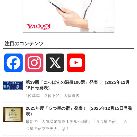
注目のコンテンツ
Facebook
Instagram
X
YouTube
Channel
第39回「にっぽんの温泉100選」発表！（2025年12月
15日号発表）
1位草津、２位下呂、３位道後
2025年度「５つ星の宿」発表！（2025年12月15日号発
表）
最新の「人気温泉旅館ホテル250選」「５つ星の宿」「５
つ星の宿プラチナ」は？