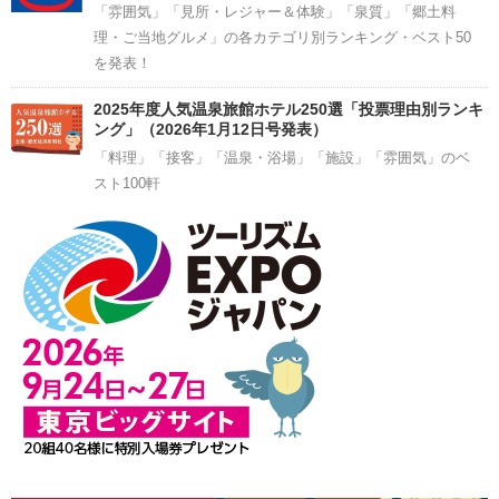
「雰囲気」「見所・レジャー＆体験」「泉質」「郷土料
理・ご当地グルメ」の各カテゴリ別ランキング・ベスト50
を発表！
2025年度人気温泉旅館ホテル250選「投票理由別ランキ
ング」（2026年1月12日号発表）
「料理」「接客」「温泉・浴場」「施設」「雰囲気」のベ
スト100軒