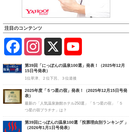
注目のコンテンツ
Facebook
Instagram
X
YouTube
Channel
第39回「にっぽんの温泉100選」発表！（2025年12月
15日号発表）
1位草津、２位下呂、３位道後
2025年度「５つ星の宿」発表！（2025年12月15日号発
表）
最新の「人気温泉旅館ホテル250選」「５つ星の宿」「５
つ星の宿プラチナ」は？
第39回にっぽんの温泉100選「投票理由別ランキング 」
（2026年1月1日号発表）