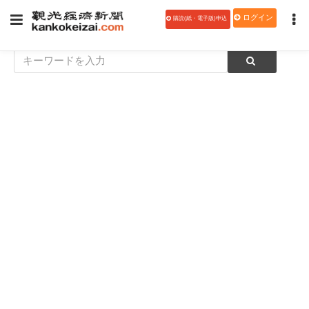
ログイン
購読(紙・電子版)申込