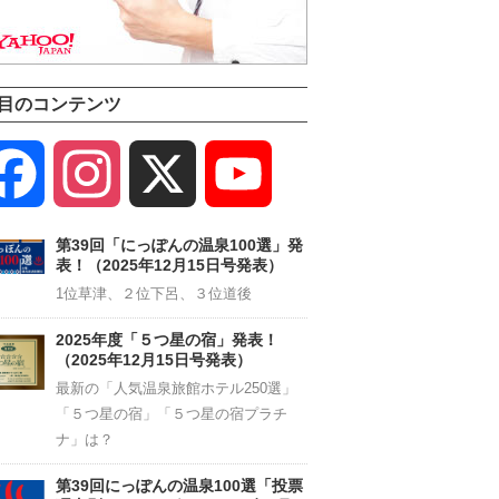
目のコンテンツ
Facebook
Instagram
X
YouTube
Channel
第39回「にっぽんの温泉100選」発
表！（2025年12月15日号発表）
1位草津、２位下呂、３位道後
2025年度「５つ星の宿」発表！
（2025年12月15日号発表）
最新の「人気温泉旅館ホテル250選」
「５つ星の宿」「５つ星の宿プラチ
ナ」は？
第39回にっぽんの温泉100選「投票