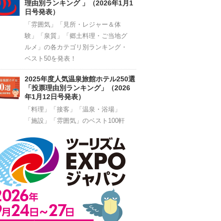
理由別ランキング 」（2026年1月1
日号発表）
「雰囲気」「見所・レジャー＆体
験」「泉質」「郷土料理・ご当地グ
ルメ」の各カテゴリ別ランキング・
ベスト50を発表！
2025年度人気温泉旅館ホテル250選
「投票理由別ランキング」（2026
年1月12日号発表）
「料理」「接客」「温泉・浴場」
「施設」「雰囲気」のベスト100軒