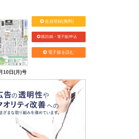
会員登録(無料)
購読(紙・電子版)申込
電子版を読む
月10日(月)号