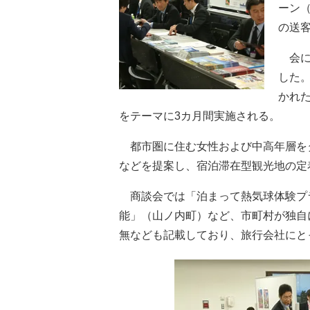
ーン
の送
会に
した
かれ
をテーマに3カ月間実施される。
都市圏に住む女性および中高年層を
などを提案し、宿泊滞在型観光地の定
商談会では「泊まって熱気球体験プ
能」（山ノ内町）など、市町村が独自
無なども記載しており、旅行会社にと