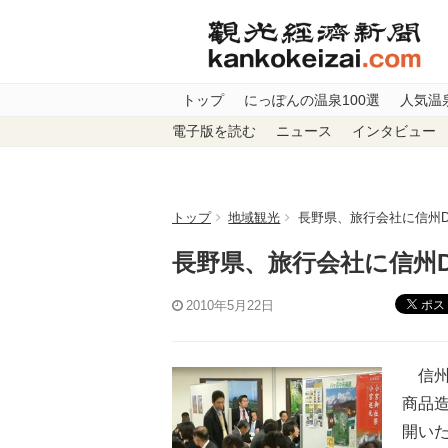
トップ
にっぽんの温泉100選
人気温
電子版を読む
ニュース
インタビュー
トップ
地域観光
長野県、旅行会社に信州D
長野県、旅行会社に信州D
ポス
2010年5月22日
信州
商品
開い