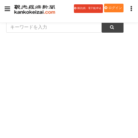
ログイン
購読(紙・電子版)申込