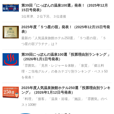
Channel
第39回「にっぽんの温泉100選」発表！（2025年12月
15日号発表）
1位草津、２位下呂、３位道後
2025年度「５つ星の宿」発表！（2025年12月15日号発
表）
最新の「人気温泉旅館ホテル250選」「５つ星の宿」「５
つ星の宿プラチナ」は？
第39回にっぽんの温泉100選「投票理由別ランキング 」
（2026年1月1日号発表）
「雰囲気」「見所・レジャー＆体験」「泉質」「郷土料
理・ご当地グルメ」の各カテゴリ別ランキング・ベスト50
を発表！
2025年度人気温泉旅館ホテル250選「投票理由別ランキ
ング」（2026年1月12日号発表）
「料理」「接客」「温泉・浴場」「施設」「雰囲気」のベ
スト100軒