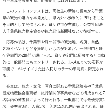
った写真を募集する。応募期間は12月12日まで。
このフォトコンテストは、高校生の新鮮な視点から千葉
県の観光の魅力を再発見し、県内外へ効果的にPRすること
を目的として開催される。鎌ケ谷市が主催し、公益社団法
人千葉県観光物産協会や観光経済新聞社などが後援する。
応募作品は、千葉県や鎌ケ谷市の観光地、名所、自然、
各種イベントなどを撮影したものが対象だ。一般部門と鎌
ケ谷部門の2部門が設けられ、鎌ケ谷部門に応募すると自動
的に一般部門にもエントリーされる。1人4点までの応募が
可能で、A4サイズまたは六切りカラーの単写真に限定され
る。
審査は、観光・文化・写真に関わる学識経験者や千葉県
観光物産協会推薦者、旅行業関係事業者などで構成される7
名以内の審査員によって行われる。一般部門では最優秀賞1
名、優秀賞3名、入賞5名、入選15名以内が選出される。鎌