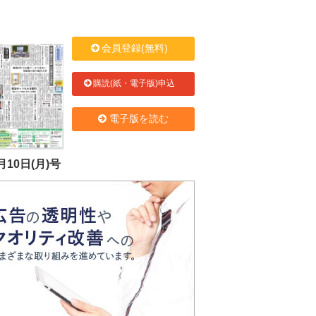
会員登録(無料)
購読(紙・電子版)申込
電子版を読む
月10日(月)号