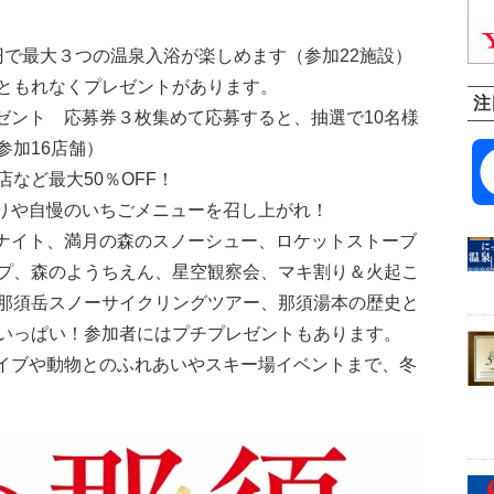
0円で最大３つの温泉入浴が楽しめます（参加22施設）
ともれなくプレゼントがあります。
注
ゼント 応募券３枚集めて応募すると、抽選で10名様
参加16店舗）
など最大50％OFF！
りや自慢のいちごメニューを召し上がれ！
ナイト、満月の森のスノーシュー、ロケットストーブ
プ、森のようちえん、星空観察会、マキ割り＆火起こ
那須岳スノーサイクリングツアー、那須湯本の歴史と
いっぱい！参加者にはプチプレゼントもあります。
イブや動物とのふれあいやスキー場イベントまで、冬