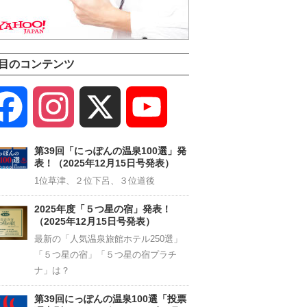
目のコンテンツ
Facebook
Instagram
X
YouTube
Channel
第39回「にっぽんの温泉100選」発
表！（2025年12月15日号発表）
1位草津、２位下呂、３位道後
2025年度「５つ星の宿」発表！
（2025年12月15日号発表）
最新の「人気温泉旅館ホテル250選」
「５つ星の宿」「５つ星の宿プラチ
ナ」は？
第39回にっぽんの温泉100選「投票