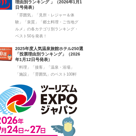
理由別ランキング 」（2026年1月1
日号発表）
「雰囲気」「見所・レジャー＆体
験」「泉質」「郷土料理・ご当地グ
ルメ」の各カテゴリ別ランキング・
ベスト50を発表！
2025年度人気温泉旅館ホテル250選
「投票理由別ランキング」（2026
年1月12日号発表）
「料理」「接客」「温泉・浴場」
「施設」「雰囲気」のベスト100軒