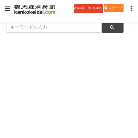
ログイン
購読(紙・電子版)申込