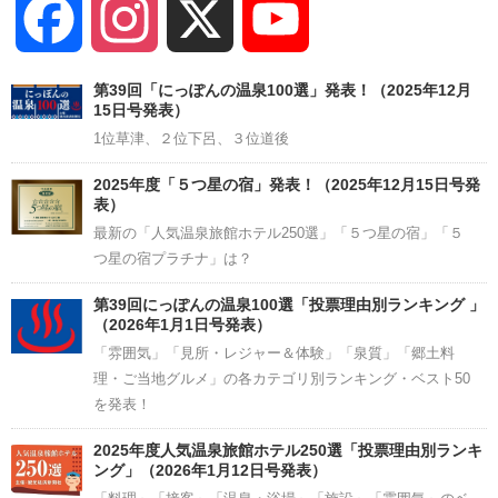
Facebook
Instagram
X
YouTube
Channel
第39回「にっぽんの温泉100選」発表！（2025年12月
15日号発表）
1位草津、２位下呂、３位道後
2025年度「５つ星の宿」発表！（2025年12月15日号発
表）
最新の「人気温泉旅館ホテル250選」「５つ星の宿」「５
つ星の宿プラチナ」は？
第39回にっぽんの温泉100選「投票理由別ランキング 」
（2026年1月1日号発表）
「雰囲気」「見所・レジャー＆体験」「泉質」「郷土料
理・ご当地グルメ」の各カテゴリ別ランキング・ベスト50
を発表！
2025年度人気温泉旅館ホテル250選「投票理由別ランキ
ング」（2026年1月12日号発表）