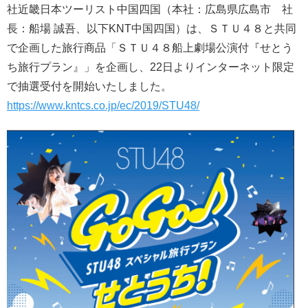
社近畿日本ツーリスト中国四国（本社：広島県広島市 社
長：船場 誠吾、以下KNT中国四国）は、ＳＴＵ４８と共同
で企画した旅行商品「ＳＴＵ４８船上劇場公演付『せとう
ち旅行プラン』」を企画し、22日よりインターネット限定
で抽選受付を開始いたしました。
https://www.kntcs.co.jp/ec/2019/STU48/