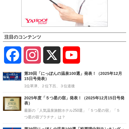
注目のコンテンツ
Facebook
Instagram
X
YouTube
Channel
第39回「にっぽんの温泉100選」発表！（2025年12月
15日号発表）
1位草津、２位下呂、３位道後
2025年度「５つ星の宿」発表！（2025年12月15日号発
表）
最新の「人気温泉旅館ホテル250選」「５つ星の宿」「５
つ星の宿プラチナ」は？
第39回にっぽんの温泉100選「投票理由別ランキング 」