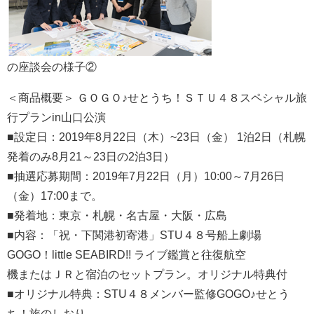
の座談会の様子②
＜商品概要＞ ＧＯＧＯ♪せとうち！ＳＴＵ４８スペシャル旅
行プランin山口公演
■設定日：2019年8月22日（木）~23日（金） 1泊2日（札幌
発着のみ8月21～23日の2泊3日）
■抽選応募期間：2019年7月22日（月）10:00～7月26日
（金）17:00まで。
■発着地：東京・札幌・名古屋・大阪・広島
■内容：「祝・下関港初寄港」STU４８号船上劇場
GOGO！little SEABIRD!! ライブ鑑賞と往復航空
機またはＪＲと宿泊のセットプラン。オリジナル特典付
■オリジナル特典：STU４８メンバー監修GOGO♪せとう
ち！旅のしおり