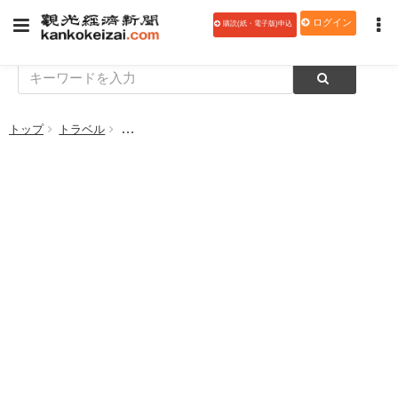
ログイン
購読(紙・電子版)申込
トップ
トラベル
近畿日本ツーリスト中国四国、「ＳＴＵ４８船上劇場