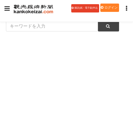
ログイン
購読(紙・電子版)申込