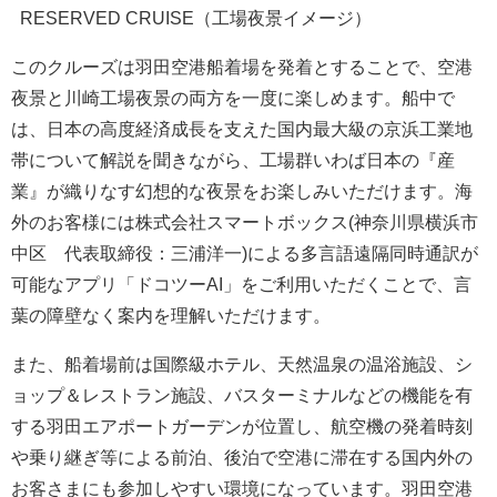
RESERVED CRUISE（工場夜景イメージ）
このクルーズは羽田空港船着場を発着とすることで、空港
夜景と川崎工場夜景の両方を一度に楽しめます。船中で
は、日本の高度経済成長を支えた国内最大級の京浜工業地
帯について解説を聞きながら、工場群いわば日本の『産
業』が織りなす幻想的な夜景をお楽しみいただけます。海
外のお客様には株式会社スマートボックス(神奈川県横浜市
中区 代表取締役：三浦洋一)による多言語遠隔同時通訳が
可能なアプリ「ドコツーAI」をご利用いただくことで、言
葉の障壁なく案内を理解いただけます。
また、船着場前は国際級ホテル、天然温泉の温浴施設、シ
ョップ＆レストラン施設、バスターミナルなどの機能を有
する羽田エアポートガーデンが位置し、航空機の発着時刻
や乗り継ぎ等による前泊、後泊で空港に滞在する国内外の
お客さまにも参加しやすい環境になっています。羽田空港