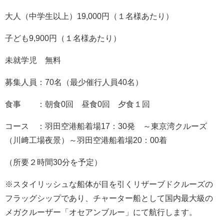
大人（中学生以上）19,000円（１名様あたり）
子ども9,900円（１名様あたり）
未就学児 無料
募集人員：70名（最少催行人員40名）
食事 ：朝食0回 昼食0回 夕食１回
コース ：羽田空港船着場17：30発 ～東京湾クルーズ
（川﨑工場夜景）～羽田空港船着場20：00着
（所要２時間30分を予定）
※スタイリッシュな船体が目を引くリザーブドクルーズの
フラッグシップであり、チャーター船として国内最大級の
メガクルーザー「オセアンブルー」にて航行します。