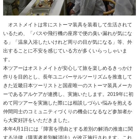
オストメイトは常にストーマ装具を装着して生活されて
いるため、「バスや飛行機の座席で便の臭い漏れが気にな
る」「温泉入浴したいけれど周りの目が気になる」等、外
出することに不安を感じている方が多くいらっしゃいま
す。
本ツアーはオストメイトが安心して旅を楽しめるきっかけ
作りを目的とし、長年ユニバーサルツーリズムを推進して
きた近畿日本ツーリストと国産唯一のストーマ装具メーカ
ーであるアルケアが連携し、実施いたします。2019年に初
めて同ツアーを実施した際には相談しづらい悩みを抱える
仲間同士のコミュニティづくりの機会になるなど参加者か
ら大変好評をいただきました。
本年4月1日には「障害を理由とする差別の解消の推進に関
する法律（障害者差別解消法）が改正施行されます。これ