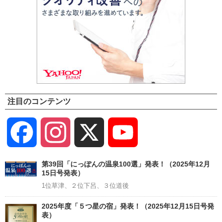
注目のコンテンツ
Facebook
Instagram
X
YouTube
Channel
第39回「にっぽんの温泉100選」発表！（2025年12月
15日号発表）
1位草津、２位下呂、３位道後
2025年度「５つ星の宿」発表！（2025年12月15日号発
表）