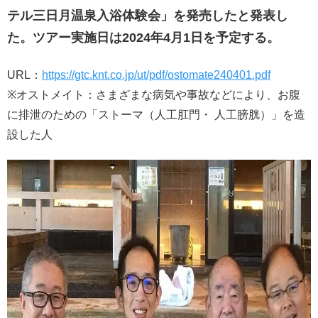
テル三日月温泉入浴体験会」を発売したと発表し
た。ツアー実施日は2024年4月1日を予定する。
URL：
https://gtc.knt.co.jp/ut/pdf/ostomate240401.pdf
※オストメイト：さまざまな病気や事故などにより、お腹
に排泄のための「ストーマ（人工肛門・ 人工膀胱）」を造
設した人