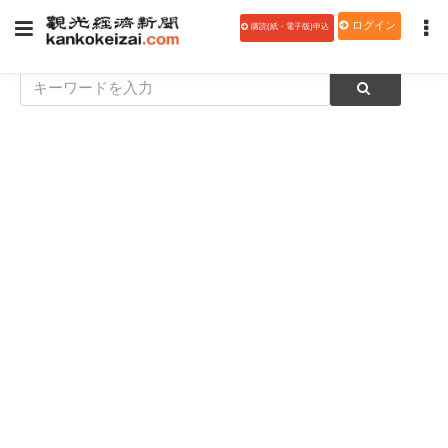
ログイン
購読(紙・電子版)申込