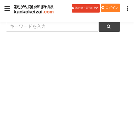
ログイン
購読(紙・電子版)申込