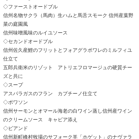
◇ファーストオードブル
信州名物サクラ（馬肉）生ハムと馬舌スモーク 信州産葉野
菜の庭園風
信州味噌風味のルイユソース
◇セカンドオードブル
信州佐久産鯉のフリットとフォアグラポワレのミルフィユ
仕立て
五郎兵衛米のリゾット アトリエフロマージュの硬質チー
ズと共に
◇スープ
アスパラガスのフラン カプチーノ仕立て
◇ポワソン
信州サーモンとオマール海老の白ワイン蒸し信州産ワイン
のクリームソース キャビア添え
◇ビアンド
信州新町峰村牧場のサフォーク羊「ホゲット」のナヴァラ