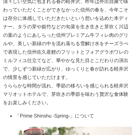
清々しい空気に包まれる春の軽井沢、昨年は外出自粛で味
わっていただくことができなかった信州の春を、今年こそ
は存分に体感していただきたいという想いを込めた本ディ
ナー。タラの芽や姫竹などの旬菜を生き生きと芽吹く川辺
の葉のようにあしらった信州プレミアム牛フィレ肉のグリ
ルや、美しい新緑の中を流れ落ちる雪解け水をチーズラぺ
で表現した信州佐久産鯉のフリットとフォアグラポワレの
ミルフィユ仕立てなど、華やかな見た目とこだわりの演出
で、少しずつ新緑が広がり、ゆっくりと春が訪れる軽井沢
の情景を感じていただけます。
うららかな時間が流れ、季節の移ろいを感じられる軽井沢
マリオットホテルで、芽吹きの季節を味わう贅沢な食体験
をお楽しみください。
「Prime Shinshu -Spring-」について