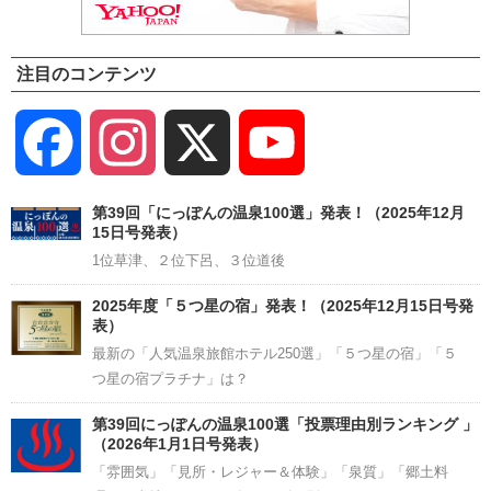
注目のコンテンツ
Facebook
Instagram
X
YouTube
Channel
第39回「にっぽんの温泉100選」発表！（2025年12月
15日号発表）
1位草津、２位下呂、３位道後
2025年度「５つ星の宿」発表！（2025年12月15日号発
表）
最新の「人気温泉旅館ホテル250選」「５つ星の宿」「５
つ星の宿プラチナ」は？
第39回にっぽんの温泉100選「投票理由別ランキング 」
（2026年1月1日号発表）
「雰囲気」「見所・レジャー＆体験」「泉質」「郷土料