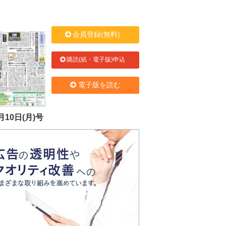
会員登録(無料)
購読(紙・電子版)申込
電子版を読む
月10日(月)号