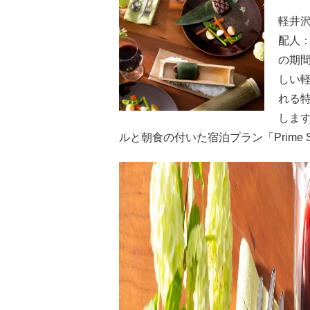
軽井
配人：
の期間
しい
れる特別
しま
ルと朝食の付いた宿泊プラン「Prime S