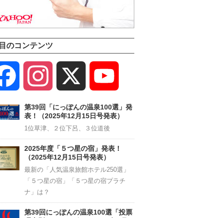
目のコンテンツ
Facebook
Instagram
X
YouTube
Channel
第39回「にっぽんの温泉100選」発
表！（2025年12月15日号発表）
1位草津、２位下呂、３位道後
2025年度「５つ星の宿」発表！
（2025年12月15日号発表）
最新の「人気温泉旅館ホテル250選」
「５つ星の宿」「５つ星の宿プラチ
ナ」は？
第39回にっぽんの温泉100選「投票