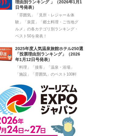
理由別ランキング 」（2026年1月1
日号発表）
「雰囲気」「見所・レジャー＆体
験」「泉質」「郷土料理・ご当地グ
ルメ」の各カテゴリ別ランキング・
ベスト50を発表！
2025年度人気温泉旅館ホテル250選
「投票理由別ランキング」（2026
年1月12日号発表）
「料理」「接客」「温泉・浴場」
「施設」「雰囲気」のベスト100軒