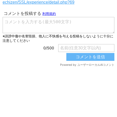
echizen/SSL/experience/detail.php?69