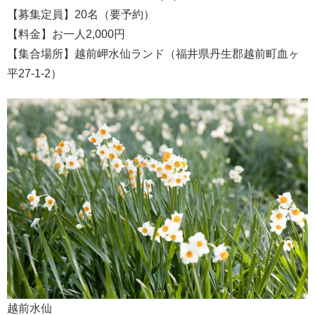
【募集定員】20名（要予約）
【料金】お一人2,000円
【集合場所】越前岬水仙ランド（福井県丹生郡越前町血ヶ
平27-1-2）
越前水仙