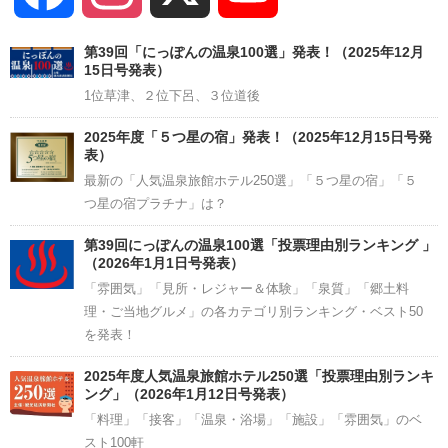
Channel
第39回「にっぽんの温泉100選」発表！（2025年12月
15日号発表）
1位草津、２位下呂、３位道後
2025年度「５つ星の宿」発表！（2025年12月15日号発
表）
最新の「人気温泉旅館ホテル250選」「５つ星の宿」「５
つ星の宿プラチナ」は？
第39回にっぽんの温泉100選「投票理由別ランキング 」
（2026年1月1日号発表）
「雰囲気」「見所・レジャー＆体験」「泉質」「郷土料
理・ご当地グルメ」の各カテゴリ別ランキング・ベスト50
を発表！
2025年度人気温泉旅館ホテル250選「投票理由別ランキ
ング」（2026年1月12日号発表）
「料理」「接客」「温泉・浴場」「施設」「雰囲気」のベ
スト100軒