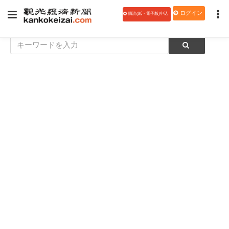
ログイン
購読(紙・電子版)申込