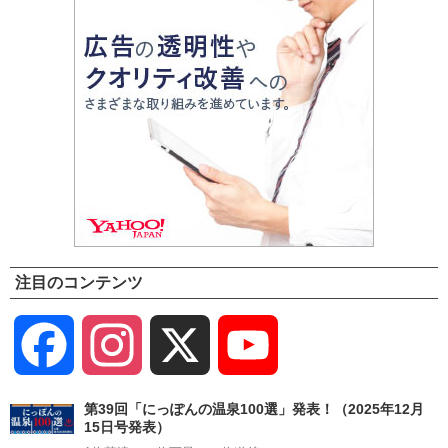
注目のコンテンツ
Facebook
Instagram
X
YouTube
Channel
第39回「にっぽんの温泉100選」発表！（2025年12月
15日号発表）