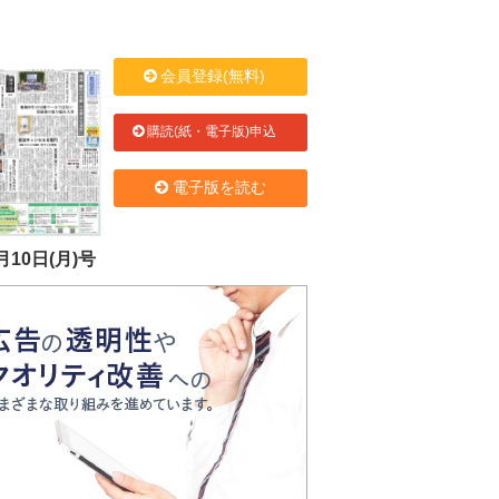
会員登録(無料)
購読(紙・電子版)申込
電子版を読む
月10日(月)号