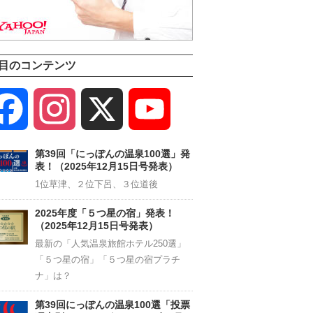
目のコンテンツ
Facebook
Instagram
X
YouTube
Channel
第39回「にっぽんの温泉100選」発
表！（2025年12月15日号発表）
1位草津、２位下呂、３位道後
2025年度「５つ星の宿」発表！
（2025年12月15日号発表）
最新の「人気温泉旅館ホテル250選」
「５つ星の宿」「５つ星の宿プラチ
ナ」は？
第39回にっぽんの温泉100選「投票