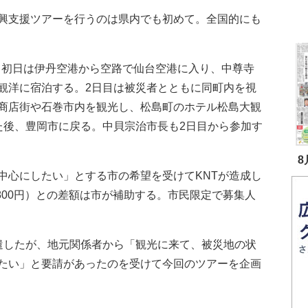
興支援ツアーを行うのは県内でも初めて。全国的にも
日。初日は伊丹空港から空路で仙台空港に入り、中尊寺
観洋に宿泊する。2日目は被災者とともに同町内を視
商店街や石巻市内を観光し、松島町のホテル松島大観
た後、豊岡市に戻る。中貝宗治市長も2日目から参加す
8
心にしたい」とする市の希望を受けてKNTが造成し
4800円）との差額は市が補助する。市民限定で募集人
したが、地元関係者から「観光に来て、被災地の状
たい」と要請があったのを受けて今回のツアーを企画