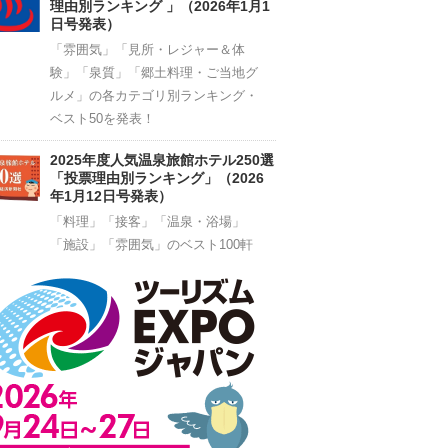
理由別ランキング 」（2026年1月1
日号発表）
「雰囲気」「見所・レジャー＆体
験」「泉質」「郷土料理・ご当地グ
ルメ」の各カテゴリ別ランキング・
ベスト50を発表！
2025年度人気温泉旅館ホテル250選
「投票理由別ランキング」（2026
年1月12日号発表）
「料理」「接客」「温泉・浴場」
「施設」「雰囲気」のベスト100軒