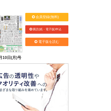
会員登録(無料)
購読(紙・電子版)申込
電子版を読む
月10日(月)号