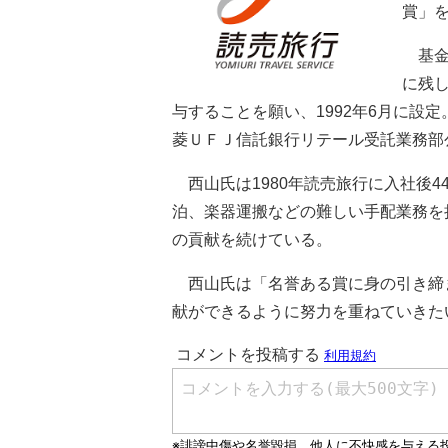
賞」
基金
に残
与することを願い、1992年6月に設
菱ＵＦＪ信託銀行リテール受託業務部
西山氏は1980年読売旅行に入社後
泊、楽器運搬などの難しい手配業務を
の貢献を続けている。
西山氏は「名誉ある賞に身の引き締
献ができるように努力を重ねていきた