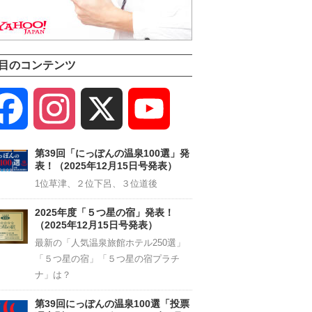
目のコンテンツ
Facebook
Instagram
X
YouTube
Channel
第39回「にっぽんの温泉100選」発
表！（2025年12月15日号発表）
1位草津、２位下呂、３位道後
2025年度「５つ星の宿」発表！
（2025年12月15日号発表）
最新の「人気温泉旅館ホテル250選」
「５つ星の宿」「５つ星の宿プラチ
ナ」は？
第39回にっぽんの温泉100選「投票