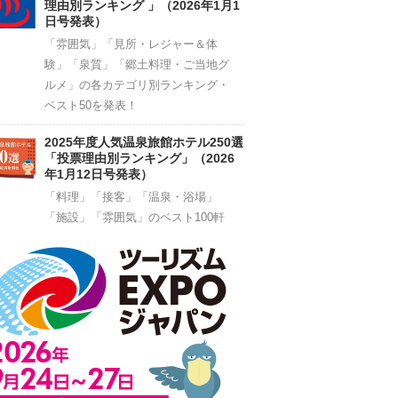
理由別ランキング 」（2026年1月1
日号発表）
「雰囲気」「見所・レジャー＆体
験」「泉質」「郷土料理・ご当地グ
ルメ」の各カテゴリ別ランキング・
ベスト50を発表！
2025年度人気温泉旅館ホテル250選
「投票理由別ランキング」（2026
年1月12日号発表）
「料理」「接客」「温泉・浴場」
「施設」「雰囲気」のベスト100軒