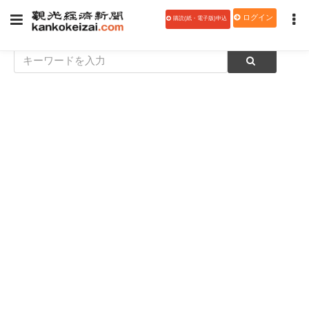
ログイン
購読(紙・電子版)申込