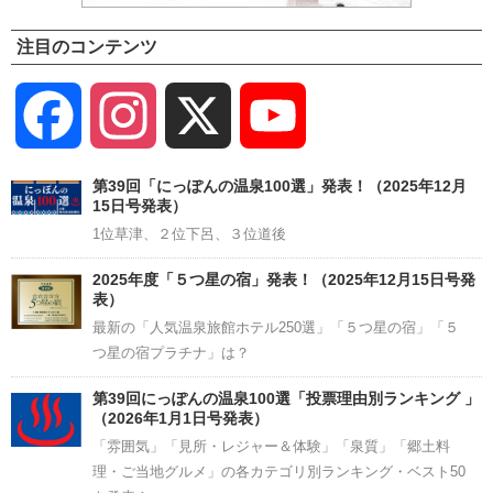
注目のコンテンツ
Facebook
Instagram
X
YouTube
Channel
第39回「にっぽんの温泉100選」発表！（2025年12月
15日号発表）
1位草津、２位下呂、３位道後
2025年度「５つ星の宿」発表！（2025年12月15日号発
表）
最新の「人気温泉旅館ホテル250選」「５つ星の宿」「５
つ星の宿プラチナ」は？
第39回にっぽんの温泉100選「投票理由別ランキング 」
（2026年1月1日号発表）
「雰囲気」「見所・レジャー＆体験」「泉質」「郷土料
理・ご当地グルメ」の各カテゴリ別ランキング・ベスト50