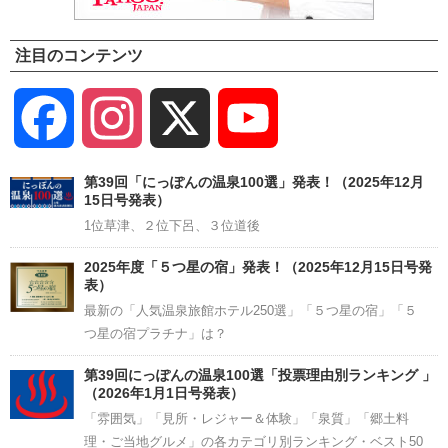
注目のコンテンツ
Facebook
Instagram
X
YouTube
Channel
第39回「にっぽんの温泉100選」発表！（2025年12月
15日号発表）
1位草津、２位下呂、３位道後
2025年度「５つ星の宿」発表！（2025年12月15日号発
表）
最新の「人気温泉旅館ホテル250選」「５つ星の宿」「５
つ星の宿プラチナ」は？
第39回にっぽんの温泉100選「投票理由別ランキング 」
（2026年1月1日号発表）
「雰囲気」「見所・レジャー＆体験」「泉質」「郷土料
理・ご当地グルメ」の各カテゴリ別ランキング・ベスト50