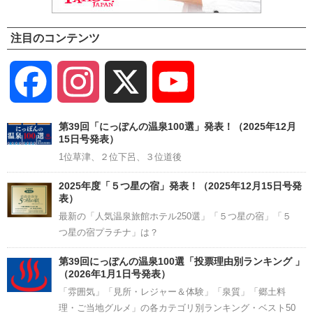
注目のコンテンツ
Facebook
Instagram
X
YouTube
Channel
第39回「にっぽんの温泉100選」発表！（2025年12月
15日号発表）
1位草津、２位下呂、３位道後
2025年度「５つ星の宿」発表！（2025年12月15日号発
表）
最新の「人気温泉旅館ホテル250選」「５つ星の宿」「５
つ星の宿プラチナ」は？
第39回にっぽんの温泉100選「投票理由別ランキング 」
（2026年1月1日号発表）
「雰囲気」「見所・レジャー＆体験」「泉質」「郷土料
理・ご当地グルメ」の各カテゴリ別ランキング・ベスト50