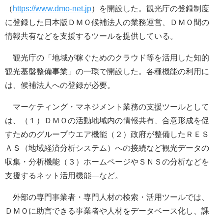
（
https://www.dmo-net.jp
）を開設した。観光庁の登録制度
に登録した日本版ＤＭＯ候補法人の業務運営、ＤＭＯ間の
情報共有などを支援するツールを提供している。
観光庁の「地域が稼ぐためのクラウド等を活用した知的
観光基盤整備事業」の一環で開設した。各種機能の利用に
は、候補法人への登録が必要。
マーケティング・マネジメント業務の支援ツールとして
は、（１）ＤＭＯの活動地域内の情報共有、合意形成を促
すためのグループウエア機能（２）政府が整備したＲＥＳ
ＡＳ（地域経済分析システム）への接続など観光データの
収集・分析機能（３）ホームページやＳＮＳの分析などを
支援するネット活用機能―など。
外部の専門事業者・専門人材の検索・活用ツールでは、
ＤＭＯに助言できる事業者や人材をデータベース化し、課