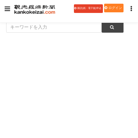
ログイン
購読(紙・電子版)申込