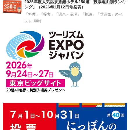
2025年度人気温泉旅館ホテル250選「投票理由別ランキ
ング」（2026年1月12日号発表）
「料理」「接客」「温泉・浴場」「施設」「雰囲気」のベ
スト100軒