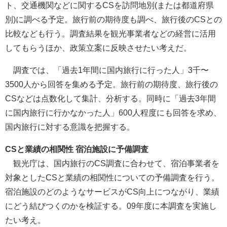
ト、交通機関などに関するCSを訪問地別(または都道府県
別)に調べる予定。旅行前の期待度も調べ、旅行後のCSとの
比較なども行う。調査結果を観光事業者などの経営に活用
してもらうほか、政策立案に反映させたい考えだ。
調査では、「過去1年間に国内旅行に行った人」3千〜
3500人から回答を集める予定。旅行前の期待度、旅行後の
CSなどは点数化して集計、分析する。同時に「過去3年間
に国内旅行に行かなかった人」600人程度にも回答を求め、
国内旅行に対する意識を把握する。
CSと業績の相関性 宿泊施設に予備調査
観光庁は、国内旅行のCS調査に合わせて、宿泊事業者を
対象としたCSと業績の相関性についての予備調査を行う。
宿泊施設のどのようなサービスがCS向上につながり、業績
にどう結びつくのかを検証する。09年度に本調査を実施し
たい考え。