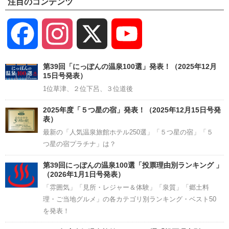
注目のコンテンツ
Facebook
Instagram
X
YouTube
Channel
第39回「にっぽんの温泉100選」発表！（2025年12月
15日号発表）
1位草津、２位下呂、３位道後
2025年度「５つ星の宿」発表！（2025年12月15日号発
表）
最新の「人気温泉旅館ホテル250選」「５つ星の宿」「５
つ星の宿プラチナ」は？
第39回にっぽんの温泉100選「投票理由別ランキング 」
（2026年1月1日号発表）
「雰囲気」「見所・レジャー＆体験」「泉質」「郷土料
理・ご当地グルメ」の各カテゴリ別ランキング・ベスト50
を発表！