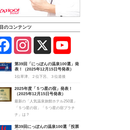
目のコンテンツ
Facebook
Instagram
X
YouTube
Channel
第39回「にっぽんの温泉100選」発
表！（2025年12月15日号発表）
1位草津、２位下呂、３位道後
2025年度「５つ星の宿」発表！
（2025年12月15日号発表）
最新の「人気温泉旅館ホテル250選」
「５つ星の宿」「５つ星の宿プラチ
ナ」は？
第39回にっぽんの温泉100選「投票