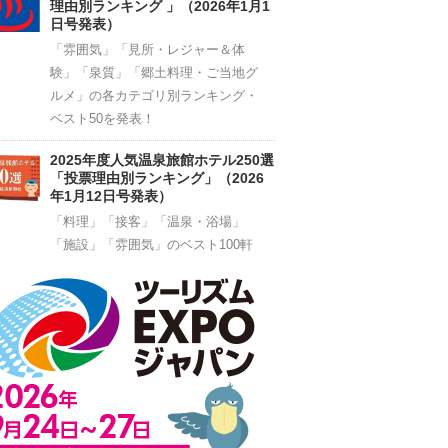
理由別ランキング 」（2026年1月1
日号発表）
「雰囲気」「見所・レジャー＆体
験」「泉質」「郷土料理・ご当地グ
ルメ」の各カテゴリ別ランキング・
ベスト50を発表！
2025年度人気温泉旅館ホテル250選
「投票理由別ランキング」（2026
年1月12日号発表）
「料理」「接客」「温泉・浴場」
「施設」「雰囲気」のベスト100軒