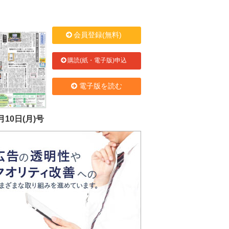
会員登録(無料)
購読(紙・電子版)申込
電子版を読む
月10日(月)号