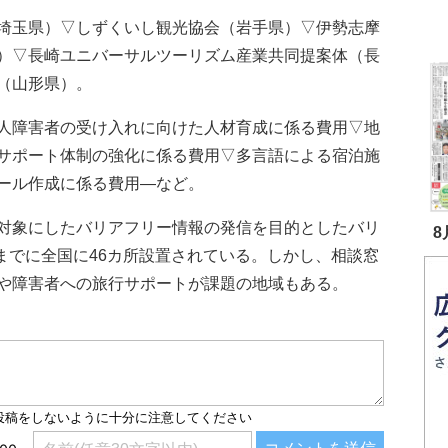
埼玉県）▽しずくいし観光協会（岩手県）▽伊勢志摩
）▽長崎ユニバーサルツーリズム産業共同提案体（長
（山形県）。
人障害者の受け入れに向けた人材育成に係る費用▽地
サポート体制の強化に係る費用▽多言語による宿泊施
ール作成に係る費用―など。
対象にしたバリアフリー情報の発信を目的としたバリ
8
月までに全国に46カ所設置されている。しかし、相談窓
や障害者への旅行サポートが課題の地域もある。