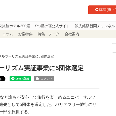
購読(紙・
泉旅館ホテル250選
5つ星の宿公式サイト
観光経済新聞チャンネル
コラム
お宿特集
特集・データ
会社案内
サルツーリズム実証事業に5団体選定
ーリズム実証事業に5団体選定
ト
者など誰もが安心して旅行を楽しめるユニバーサルツー
施先として5団体を選定した。バリアフリー旅行のサ
一部を負担する。