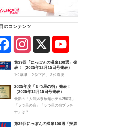
目のコンテンツ
Facebook
Instagram
X
YouTube
Channel
第39回「にっぽんの温泉100選」発
表！（2025年12月15日号発表）
1位草津、２位下呂、３位道後
2025年度「５つ星の宿」発表！
（2025年12月15日号発表）
最新の「人気温泉旅館ホテル250選」
「５つ星の宿」「５つ星の宿プラチ
ナ」は？
第39回にっぽんの温泉100選「投票