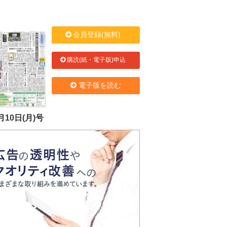
会員登録(無料)
購読(紙・電子版)申込
電子版を読む
月10日(月)号