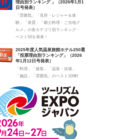
理由別ランキング 」（2026年1月1
日号発表）
「雰囲気」「見所・レジャー＆体
験」「泉質」「郷土料理・ご当地グ
ルメ」の各カテゴリ別ランキング・
ベスト50を発表！
2025年度人気温泉旅館ホテル250選
「投票理由別ランキング」（2026
年1月12日号発表）
「料理」「接客」「温泉・浴場」
「施設」「雰囲気」のベスト100軒