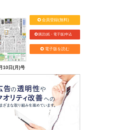
会員登録(無料)
購読(紙・電子版)申込
電子版を読む
月10日(月)号