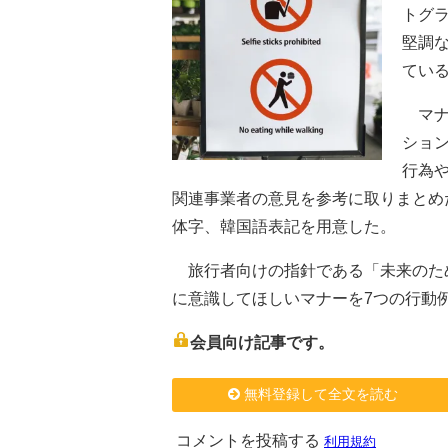
トグ
堅調
てい
マナ
ショ
行為
関連事業者の意見を参考に取りまとめ
体字、韓国語表記を用意した。
旅行者向けの指針である「未来のた
に意識してほしいマナーを7つの行動
会員向け記事です。
無料登録して全文を読む