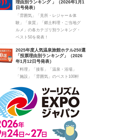
理由別ランキング 」（2026年1月1
日号発表）
「雰囲気」「見所・レジャー＆体
験」「泉質」「郷土料理・ご当地グ
ルメ」の各カテゴリ別ランキング・
ベスト50を発表！
2025年度人気温泉旅館ホテル250選
「投票理由別ランキング」（2026
年1月12日号発表）
「料理」「接客」「温泉・浴場」
「施設」「雰囲気」のベスト100軒