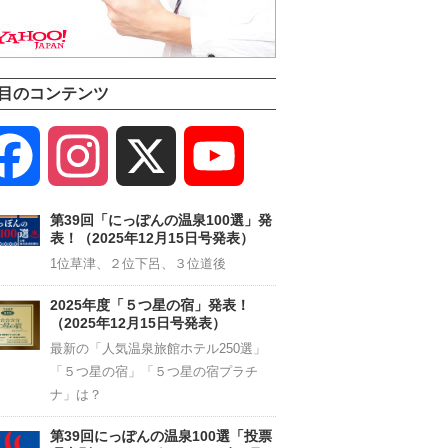
目のコンテンツ
Facebook
Instagram
X
YouTube
Channel
第39回「にっぽんの温泉100選」発
表！（2025年12月15日号発表）
1位草津、２位下呂、３位道後
2025年度「５つ星の宿」発表！
（2025年12月15日号発表）
最新の「人気温泉旅館ホテル250選」
「５つ星の宿」「５つ星の宿プラチ
ナ」は？
第39回にっぽんの温泉100選「投票