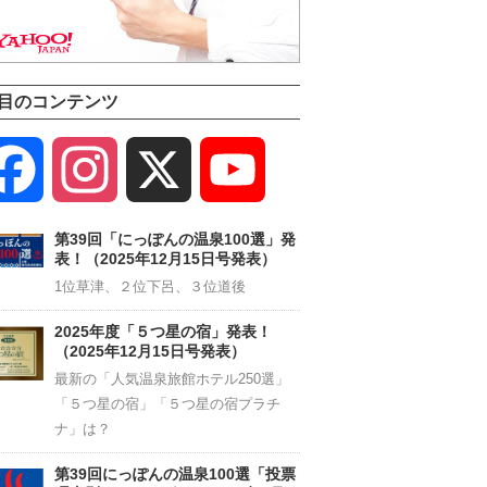
目のコンテンツ
Facebook
Instagram
X
YouTube
Channel
第39回「にっぽんの温泉100選」発
表！（2025年12月15日号発表）
1位草津、２位下呂、３位道後
2025年度「５つ星の宿」発表！
（2025年12月15日号発表）
最新の「人気温泉旅館ホテル250選」
「５つ星の宿」「５つ星の宿プラチ
ナ」は？
第39回にっぽんの温泉100選「投票