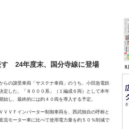
す 24年度末、国分寺線に登場
8
からの譲受車両「サステナ車両」のうち、小田急電鉄
決定した。「８０００系」（１編成６両）として本年
開始し、最終的には約４０両を導入する予定。
ＶＶＶＦインバーター制御車両を、西武独自の呼称と
直流モーター車に比べて使用電力量を約５０％削減で