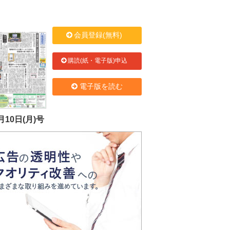
会員登録(無料)
購読(紙・電子版)申込
電子版を読む
月10日(月)号