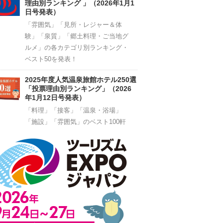
理由別ランキング 」（2026年1月1
日号発表）
「雰囲気」「見所・レジャー＆体
験」「泉質」「郷土料理・ご当地グ
ルメ」の各カテゴリ別ランキング・
ベスト50を発表！
2025年度人気温泉旅館ホテル250選
「投票理由別ランキング」（2026
年1月12日号発表）
「料理」「接客」「温泉・浴場」
「施設」「雰囲気」のベスト100軒