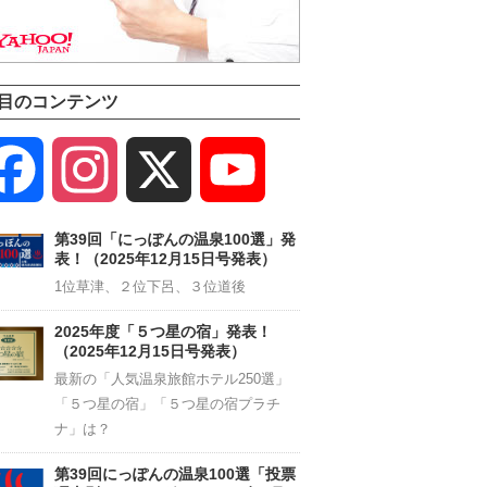
目のコンテンツ
Facebook
Instagram
X
YouTube
Channel
第39回「にっぽんの温泉100選」発
表！（2025年12月15日号発表）
1位草津、２位下呂、３位道後
2025年度「５つ星の宿」発表！
（2025年12月15日号発表）
最新の「人気温泉旅館ホテル250選」
「５つ星の宿」「５つ星の宿プラチ
ナ」は？
第39回にっぽんの温泉100選「投票