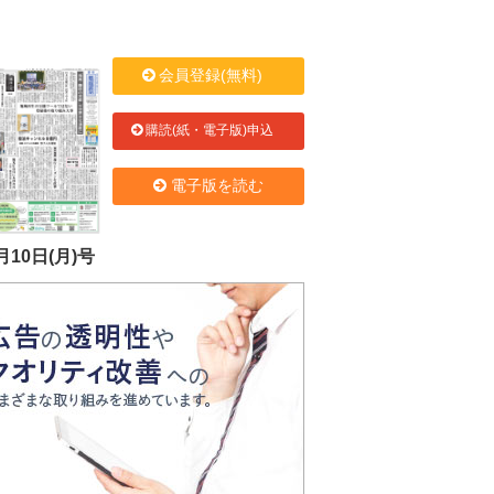
会員登録(無料)
購読(紙・電子版)申込
電子版を読む
月10日(月)号