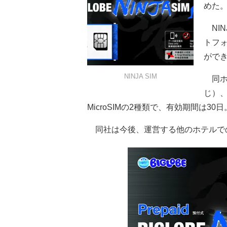
めた
NIN
トフ
がで
NINJA SIM
同ホ
じ）、
MicroSIMの2種類で、有効期間は
同社は今後、運営する他のホテルで