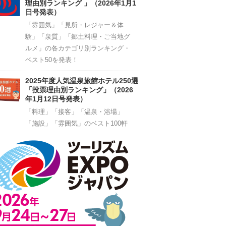
理由別ランキング 」（2026年1月1
日号発表）
「雰囲気」「見所・レジャー＆体
験」「泉質」「郷土料理・ご当地グ
ルメ」の各カテゴリ別ランキング・
ベスト50を発表！
2025年度人気温泉旅館ホテル250選
「投票理由別ランキング」（2026
年1月12日号発表）
「料理」「接客」「温泉・浴場」
「施設」「雰囲気」のベスト100軒