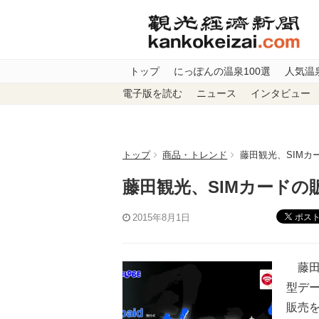
トップ
にっぽんの温泉100選
人気温
電子版を読む
ニュース
インタビュー
トップ
商品・トレンド
藤田観光、SIMカ
藤田観光、SIMカードの
ポス
2015年8月1日
藤田
型デー
販売