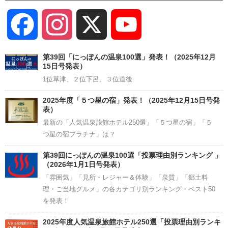
Facebook
Instagram
X
YouTube
Channel
第39回「にっぽんの温泉100選」発表！（2025年12月
15日号発表）
1位草津、２位下呂、３位道後
2025年度「５つ星の宿」発表！（2025年12月15日号発
表）
最新の「人気温泉旅館ホテル250選」「５つ星の宿」「５
つ星の宿プラチナ」は？
第39回にっぽんの温泉100選「投票理由別ランキング 」
（2026年1月1日号発表）
「雰囲気」「見所・レジャー＆体験」「泉質」「郷土料
理・ご当地グルメ」の各カテゴリ別ランキング・ベスト50
を発表！
2025年度人気温泉旅館ホテル250選「投票理由別ランキ