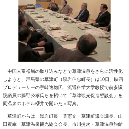
中国人富裕層の取り込みなどで草津温泉をさらに活性化
しようと、群馬県の草津町（黒岩信忠町長）は10日、映画
プロデューサーの宇崎逸聡氏、流通科学大学教授で前参議
院議員の藤野公孝氏らを招いて「草津観光促進懇談会」を
同温泉のホテル櫻井で開いた＝写真。
草津町からは、黒岩町長、関憲文・草津町議会議長、山
田寅幸・草津温泉観光協会会長、市川捷次・草津温泉旅館