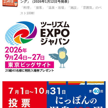
ング」（2026年1月12日号発表）
「料理」「接客」「温泉・浴場」「施設」「雰囲気」のベ
スト100軒