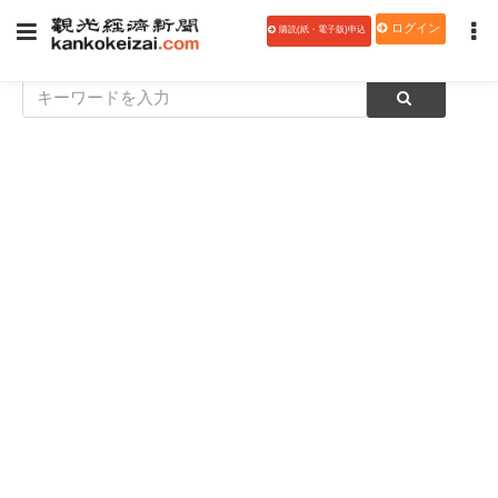
ログイン
購読(紙・電子版)申込