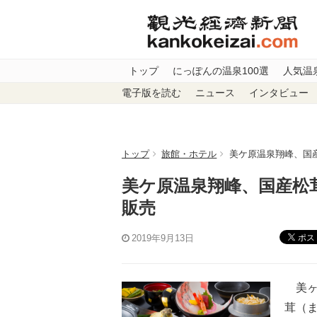
トップ
にっぽんの温泉100選
人気温
電子版を読む
ニュース
インタビュー
トップ
旅館・ホテル
美ケ原温泉翔峰、国産
美ケ原温泉翔峰、国産松茸
販売
ポス
2019年9月13日
美ヶ
茸（ま