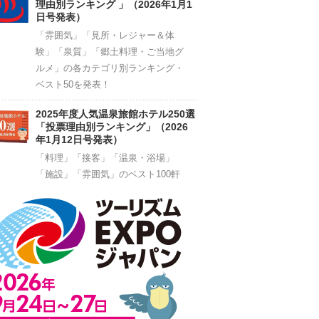
理由別ランキング 」（2026年1月1
日号発表）
「雰囲気」「見所・レジャー＆体
験」「泉質」「郷土料理・ご当地グ
ルメ」の各カテゴリ別ランキング・
ベスト50を発表！
2025年度人気温泉旅館ホテル250選
「投票理由別ランキング」（2026
年1月12日号発表）
「料理」「接客」「温泉・浴場」
「施設」「雰囲気」のベスト100軒