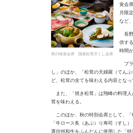
覚会
月限
など
長野
供す
時間
秋の味覚会席 国産松茸尽くし会席
プラ
し」のほか、「松茸の天婦羅（てんぷ
ど、松茸の全てを味わえる内容となっ
また、「焼き松茸」は翔峰の料理人
茸を味わえる。
このほか、秋の特別会席として、「
「牛ロース炙（あぶ）り寿司（すし）
選信州和牛をふんだんに使用した「特