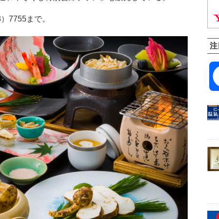
）7755まで。
注