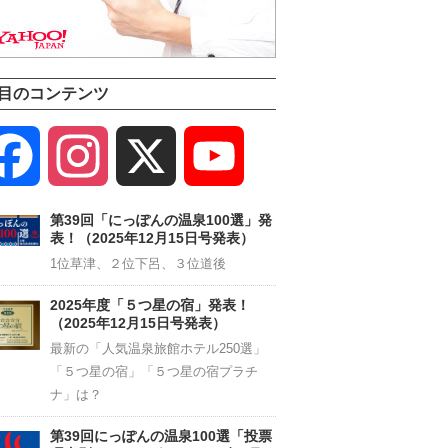
目のコンテンツ
Facebook
Instagram
X
YouTube
Channel
第39回「にっぽんの温泉100選」発
表！（2025年12月15日号発表）
1位草津、２位下呂、３位道後
2025年度「５つ星の宿」発表！
（2025年12月15日号発表）
最新の「人気温泉旅館ホテル250選」
「５つ星の宿」「５つ星の宿プラチ
ナ」は？
第39回にっぽんの温泉100選「投票