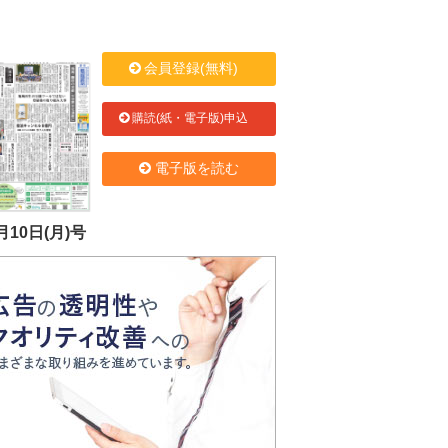
会員登録(無料)
購読(紙・電子版)申込
電子版を読む
月10日(月)号