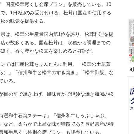
席 国産松茸尽くし会席プラン」を販売している。10
定で、1日2組のみ受け付ける。松茸は国産を使用する
、秋の味覚を提供する。
県は、松茸の生産量国内第1位を誇り、松茸料理を提
る店が数多くある。国産松茸は、収穫から調理までの
が短く、香り豊かな松茸を楽しめると好評だ。
ンでは国産松茸をふんだんに利用。「松茸の土瓶蒸
8
ら）」「信州和牛と松茸のすき焼き」「松茸御飯」な
ている。
が目の前で焼き上げ、風味豊かで絶妙な焼き加減の松
特選和牛石焼ステーキ」「信州和牛しゃぶしゃぶ」
」など、柔らかで上品な味が特徴である長野県産の特
選和牛尽くし特別会席プラン」も販売している。