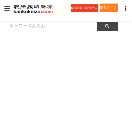
ログイン
購読(紙・電子版)申込