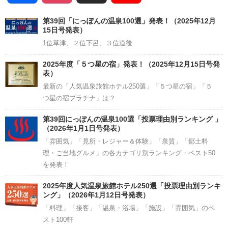
Channel
第39回「にっぽんの温泉100選」発表！（2025年12月
15日号発表）
1位草津、２位下呂、３位道後
2025年度「５つ星の宿」発表！（2025年12月15日号発
表）
最新の「人気温泉旅館ホテル250選」「５つ星の宿」「５
つ星の宿プラチナ」は？
第39回にっぽんの温泉100選「投票理由別ランキング 」
（2026年1月1日号発表）
「雰囲気」「見所・レジャー＆体験」「泉質」「郷土料
理・ご当地グルメ」の各カテゴリ別ランキング・ベスト50
を発表！
2025年度人気温泉旅館ホテル250選「投票理由別ランキ
ング」（2026年1月12日号発表）
「料理」「接客」「温泉・浴場」「施設」「雰囲気」のベ
スト100軒