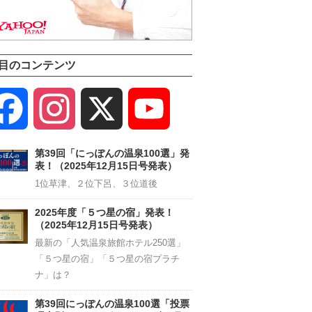
目のコンテンツ
Facebook
Instagram
X
YouTube
Channel
第39回「にっぽんの温泉100選」発
表！（2025年12月15日号発表）
1位草津、２位下呂、３位道後
2025年度「５つ星の宿」発表！
（2025年12月15日号発表）
最新の「人気温泉旅館ホテル250選」
「５つ星の宿」「５つ星の宿プラチ
ナ」は？
第39回にっぽんの温泉100選「投票