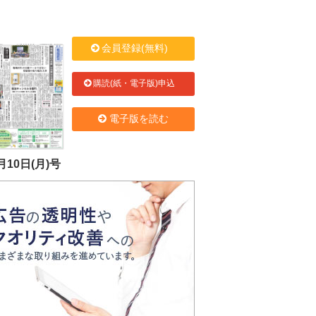
会員登録(無料)
購読(紙・電子版)申込
電子版を読む
月10日(月)号