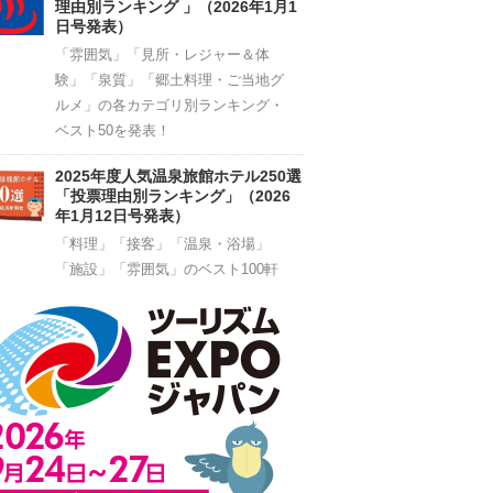
理由別ランキング 」（2026年1月1
日号発表）
「雰囲気」「見所・レジャー＆体
験」「泉質」「郷土料理・ご当地グ
ルメ」の各カテゴリ別ランキング・
ベスト50を発表！
2025年度人気温泉旅館ホテル250選
「投票理由別ランキング」（2026
年1月12日号発表）
「料理」「接客」「温泉・浴場」
「施設」「雰囲気」のベスト100軒