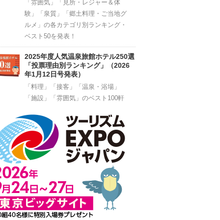
理由別ランキング 」（2026年1月1
日号発表）
「雰囲気」「見所・レジャー＆体
験」「泉質」「郷土料理・ご当地グ
ルメ」の各カテゴリ別ランキング・
ベスト50を発表！
2025年度人気温泉旅館ホテル250選
「投票理由別ランキング」（2026
年1月12日号発表）
「料理」「接客」「温泉・浴場」
「施設」「雰囲気」のベスト100軒