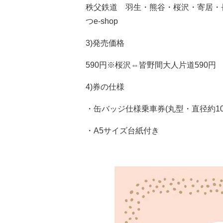
秩父鉄道 羽生・熊谷・桜沢・寄居・
つe-shop
3)発売価格
590円※桜沢⇔皆野間大人片道590円
4)券の仕様
・缶バッジ仕様乗車券(丸型・直径約10
・A5サイズ台紙付き