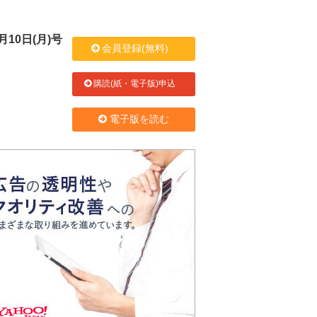
会員登録(無料)
購読(紙・電子版)申込
電子版を読む
月10日(月)号