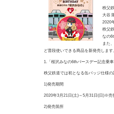
秩父
大谷 
202
秩父
なの6
また
ど普段使いできる商品を新発売します
1.「桜沢みなの6thバースデー記念乗
秩父鉄道では初となる缶バッジ仕様の
1)発売期間
2020年3月21日(土)～5月31日(日)
2)発売箇所