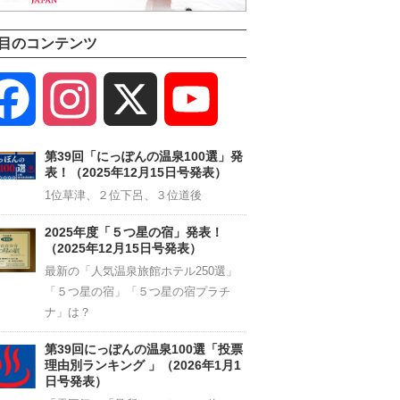
目のコンテンツ
Facebook
Instagram
X
YouTube
Channel
第39回「にっぽんの温泉100選」発
表！（2025年12月15日号発表）
1位草津、２位下呂、３位道後
2025年度「５つ星の宿」発表！
（2025年12月15日号発表）
最新の「人気温泉旅館ホテル250選」
「５つ星の宿」「５つ星の宿プラチ
ナ」は？
第39回にっぽんの温泉100選「投票