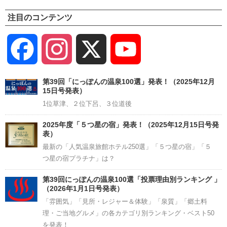
注目のコンテンツ
Facebook
Instagram
X
YouTube
Channel
第39回「にっぽんの温泉100選」発表！（2025年12月
15日号発表）
1位草津、２位下呂、３位道後
2025年度「５つ星の宿」発表！（2025年12月15日号発
表）
最新の「人気温泉旅館ホテル250選」「５つ星の宿」「５
つ星の宿プラチナ」は？
第39回にっぽんの温泉100選「投票理由別ランキング 」
（2026年1月1日号発表）
「雰囲気」「見所・レジャー＆体験」「泉質」「郷土料
理・ご当地グルメ」の各カテゴリ別ランキング・ベスト50
を発表！