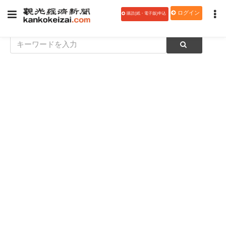
ログイン
購読(紙・電子版)申込