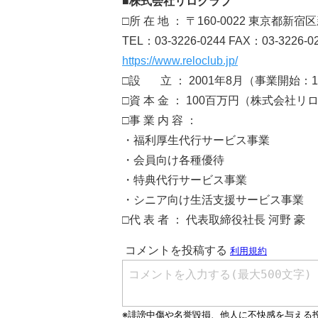
■株式会社リロクラブ
□所 在 地 ： 〒160-0022 東京都新
TEL：03-3226-0244 FAX：03-3226-0
https://www.reloclub.jp/
□設 立 ： 2001年8月（事業開始：1
□資 本 金 ： 100百万円（株式会社リ
□事 業 内 容 ：
・福利厚生代行サービス事業
・会員向け各種優待
・特典代行サービス事業
・シニア向け生活支援サービス事業
□代 表 者 ： 代表取締役社長 河野 豪