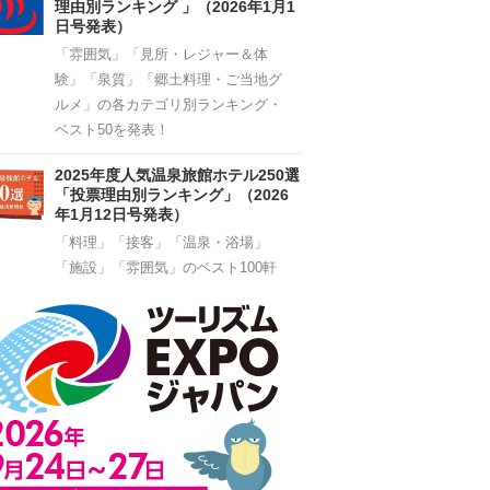
理由別ランキング 」（2026年1月1
日号発表）
「雰囲気」「見所・レジャー＆体
験」「泉質」「郷土料理・ご当地グ
ルメ」の各カテゴリ別ランキング・
ベスト50を発表！
2025年度人気温泉旅館ホテル250選
「投票理由別ランキング」（2026
年1月12日号発表）
「料理」「接客」「温泉・浴場」
「施設」「雰囲気」のベスト100軒