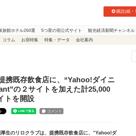
購読(紙・
泉旅館ホテル250選
5つ星の宿公式サイト
観光経済新聞チャンネル
コラム
お宿特集
特集・データ
会社案内
存飲食店に、“Yahoo!ダイニング” “一休.com/restaurant”の２サイ
携既存飲食店に、“Yahoo!ダイニ
aurant”の２サイトを加えた計25,000
イトを開設
ト
生のリロクラブは、提携既存飲食店に、“Yahoo!ダ