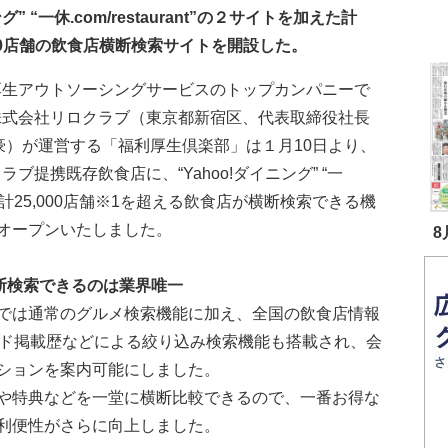
グ” “一休.com/restaurant”の２サイトを加えた計
000店舗の飲食店横断検索サイトを開設した。
厚生アウトソーシングサービスのトップカンパニーで
株式会社リロクラブ（東京都新宿区、代表取締役社長
豪）が運営する「福利厚生倶楽部」は１月10日より、
ラブ提携既存飲食店に、“Yahoo!ダイニング” “一
を加えた計25,000店舗※1を超える飲食店が横断検索できる機
オープンいたしました。
8
横断検索できるのは業界唯一
では通常のグルメ検索機能に加え、全国の飲食店情報
イド掲載歴などによる絞り込み検索機能も搭載され、会
ションを案内可能にしました。
や特典などを一堂に横断比較できるので、一番お得な
利便性がさらに向上しました。