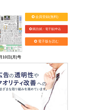
会員登録(無料)
購読(紙・電子版)申込
電子版を読む
月10日(月)号