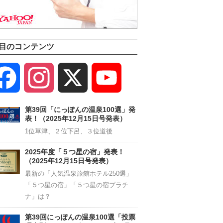
目のコンテンツ
Facebook
Instagram
X
YouTube
Channel
第39回「にっぽんの温泉100選」発
表！（2025年12月15日号発表）
1位草津、２位下呂、３位道後
2025年度「５つ星の宿」発表！
（2025年12月15日号発表）
最新の「人気温泉旅館ホテル250選」
「５つ星の宿」「５つ星の宿プラチ
ナ」は？
第39回にっぽんの温泉100選「投票