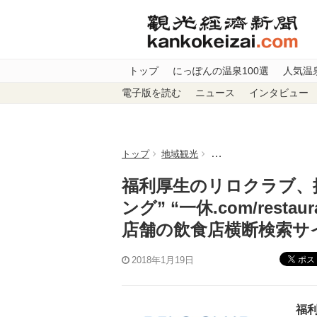
トップ
にっぽんの温泉100選
人気温
電子版を読む
ニュース
インタビュー
トップ
地域観光
福利厚生のリロクラブ、提携既
福利厚生のリロクラブ、提
ング” “一休.com/rest
店舗の飲食店横断検索サ
ポス
2018年1月19日
福利厚