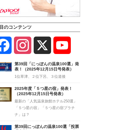
目のコンテンツ
Facebook
Instagram
X
YouTube
Channel
第39回「にっぽんの温泉100選」発
表！（2025年12月15日号発表）
1位草津、２位下呂、３位道後
2025年度「５つ星の宿」発表！
（2025年12月15日号発表）
最新の「人気温泉旅館ホテル250選」
「５つ星の宿」「５つ星の宿プラチ
ナ」は？
第39回にっぽんの温泉100選「投票