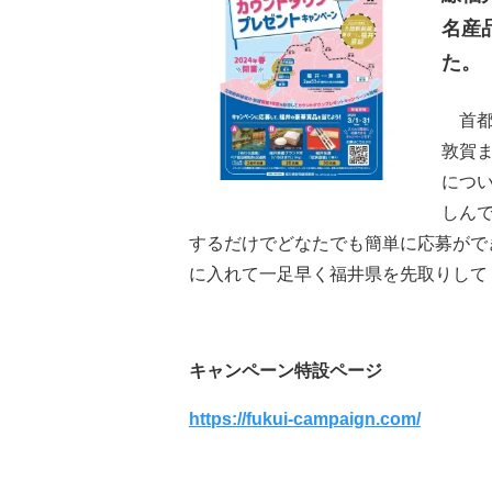
名産
た。
首都
敦賀
につ
しん
するだけでどなたでも簡単に応募がで
に入れて一足早く福井県を先取りして
キャンペーン特設ページ
https://fukui-campaign.com/