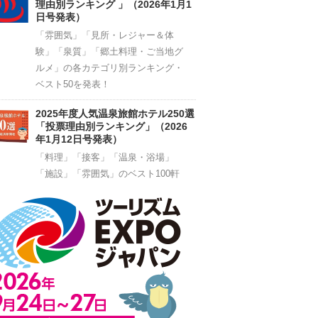
理由別ランキング 」（2026年1月1
日号発表）
「雰囲気」「見所・レジャー＆体
験」「泉質」「郷土料理・ご当地グ
ルメ」の各カテゴリ別ランキング・
ベスト50を発表！
2025年度人気温泉旅館ホテル250選
「投票理由別ランキング」（2026
年1月12日号発表）
「料理」「接客」「温泉・浴場」
「施設」「雰囲気」のベスト100軒