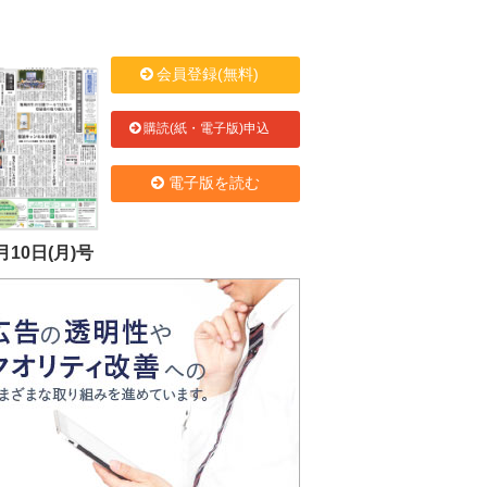
会員登録(無料)
購読(紙・電子版)申込
電子版を読む
月10日(月)号