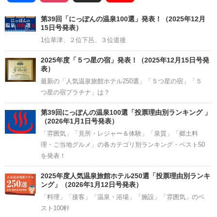
Channel
第39回「にっぽんの温泉100選」発表！（2025年12月
15日号発表）
1位草津、２位下呂、３位道後
2025年度「５つ星の宿」発表！（2025年12月15日号発
表）
最新の「人気温泉旅館ホテル250選」「５つ星の宿」「５
つ星の宿プラチナ」は？
第39回にっぽんの温泉100選「投票理由別ランキング 」
（2026年1月1日号発表）
「雰囲気」「見所・レジャー＆体験」「泉質」「郷土料
理・ご当地グルメ」の各カテゴリ別ランキング・ベスト50
を発表！
2025年度人気温泉旅館ホテル250選「投票理由別ランキ
ング」（2026年1月12日号発表）
「料理」「接客」「温泉・浴場」「施設」「雰囲気」のベ
スト100軒