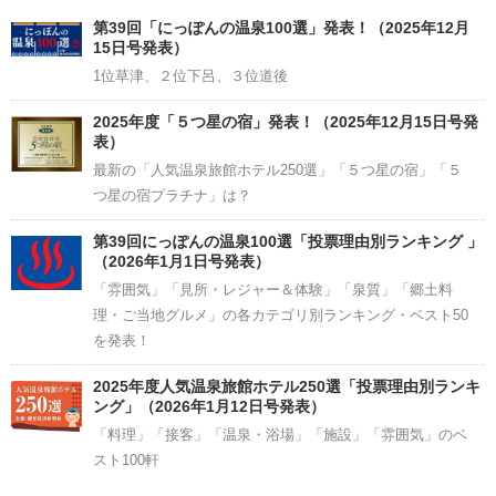
Channel
第39回「にっぽんの温泉100選」発表！（2025年12月
15日号発表）
1位草津、２位下呂、３位道後
2025年度「５つ星の宿」発表！（2025年12月15日号発
表）
最新の「人気温泉旅館ホテル250選」「５つ星の宿」「５
つ星の宿プラチナ」は？
第39回にっぽんの温泉100選「投票理由別ランキング 」
（2026年1月1日号発表）
「雰囲気」「見所・レジャー＆体験」「泉質」「郷土料
理・ご当地グルメ」の各カテゴリ別ランキング・ベスト50
を発表！
2025年度人気温泉旅館ホテル250選「投票理由別ランキ
ング」（2026年1月12日号発表）
「料理」「接客」「温泉・浴場」「施設」「雰囲気」のベ
スト100軒