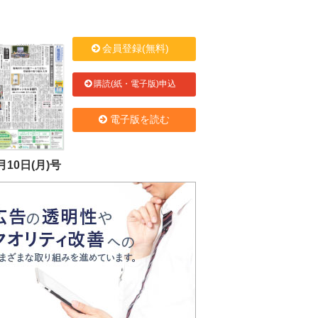
会員登録(無料)
購読(紙・電子版)申込
電子版を読む
月10日(月)号