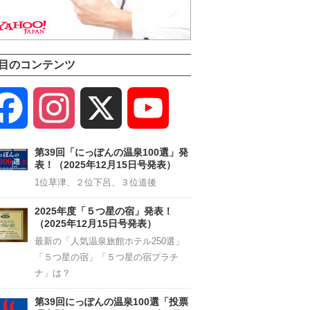
目のコンテンツ
Facebook
Instagram
X
YouTube
Channel
第39回「にっぽんの温泉100選」発
表！（2025年12月15日号発表）
1位草津、２位下呂、３位道後
2025年度「５つ星の宿」発表！
（2025年12月15日号発表）
最新の「人気温泉旅館ホテル250選」
「５つ星の宿」「５つ星の宿プラチ
ナ」は？
第39回にっぽんの温泉100選「投票