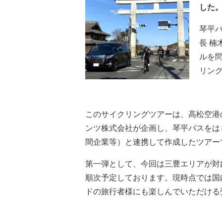
した
琴平
長 楠
ルを
リン
このサイクリングツアーは、高松空港
ンツ株式会社が企画し、琴平バスをは
間企業等）と連携して作成したツアー
第一弾として、今回は三豊エリアが対
順次予定しております。現時点では国
ドの旅行者様にも楽しんでいただける