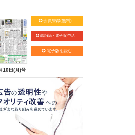
会員登録(無料)
購読(紙・電子版)申込
電子版を読む
月10日(月)号