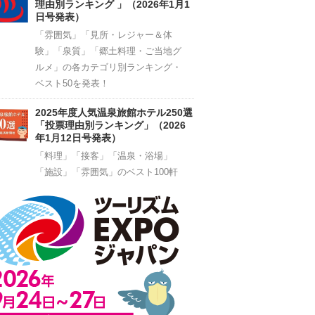
理由別ランキング 」（2026年1月1
日号発表）
「雰囲気」「見所・レジャー＆体
験」「泉質」「郷土料理・ご当地グ
ルメ」の各カテゴリ別ランキング・
ベスト50を発表！
2025年度人気温泉旅館ホテル250選
「投票理由別ランキング」（2026
年1月12日号発表）
「料理」「接客」「温泉・浴場」
「施設」「雰囲気」のベスト100軒