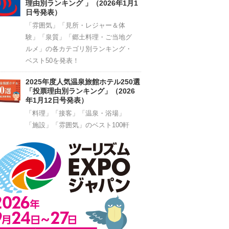
理由別ランキング 」（2026年1月1
日号発表）
「雰囲気」「見所・レジャー＆体
験」「泉質」「郷土料理・ご当地グ
ルメ」の各カテゴリ別ランキング・
ベスト50を発表！
2025年度人気温泉旅館ホテル250選
「投票理由別ランキング」（2026
年1月12日号発表）
「料理」「接客」「温泉・浴場」
「施設」「雰囲気」のベスト100軒