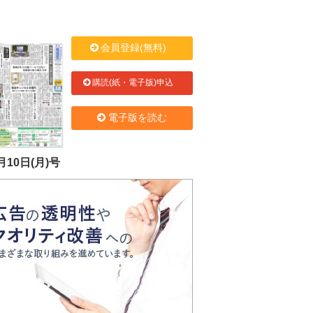
会員登録(無料)
購読(紙・電子版)申込
電子版を読む
月10日(月)号