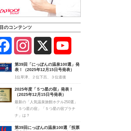
目のコンテンツ
Facebook
Instagram
X
YouTube
Channel
第39回「にっぽんの温泉100選」発
表！（2025年12月15日号発表）
1位草津、２位下呂、３位道後
2025年度「５つ星の宿」発表！
（2025年12月15日号発表）
最新の「人気温泉旅館ホテル250選」
「５つ星の宿」「５つ星の宿プラチ
ナ」は？
第39回にっぽんの温泉100選「投票