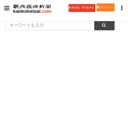
ログイン
購読(紙・電子版)申込