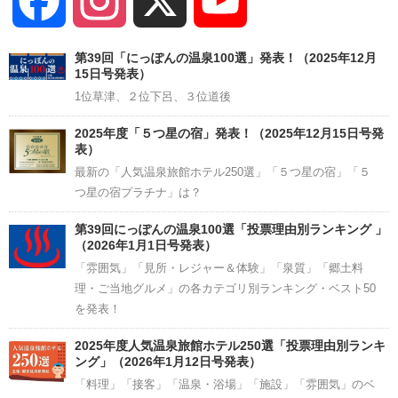
Facebook
Instagram
X
YouTube
Channel
第39回「にっぽんの温泉100選」発表！（2025年12月
15日号発表）
1位草津、２位下呂、３位道後
2025年度「５つ星の宿」発表！（2025年12月15日号発
表）
最新の「人気温泉旅館ホテル250選」「５つ星の宿」「５
つ星の宿プラチナ」は？
第39回にっぽんの温泉100選「投票理由別ランキング 」
（2026年1月1日号発表）
「雰囲気」「見所・レジャー＆体験」「泉質」「郷土料
理・ご当地グルメ」の各カテゴリ別ランキング・ベスト50
を発表！
2025年度人気温泉旅館ホテル250選「投票理由別ランキ
ング」（2026年1月12日号発表）
「料理」「接客」「温泉・浴場」「施設」「雰囲気」のベ